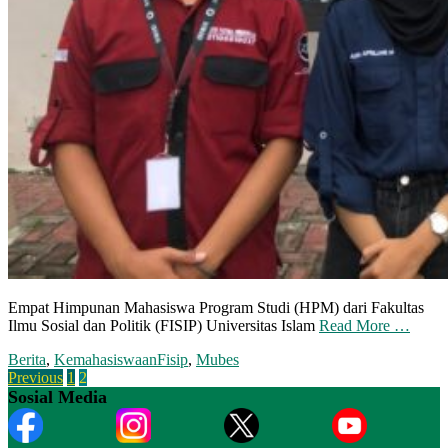
Empat Himpunan Mahasiswa Program Studi (HPM) dari Fakultas
Ilmu Sosial dan Politik (FISIP) Universitas Islam
Read More …
Berita
,
Kemahasiswaan
Fisip
,
Mubes
Posts
Previous
1
2
Sosial Media
pagination