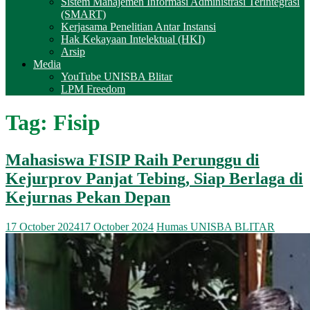
Sistem Manajemen Informasi Administrasi Terintegrasi
(SMART)
Kerjasama Penelitian Antar Instansi
Hak Kekayaan Intelektual (HKI)
Arsip
Media
YouTube UNISBA Blitar
LPM Freedom
Tag:
Fisip
Mahasiswa FISIP Raih Perunggu di
Kejurprov Panjat Tebing, Siap Berlaga di
Kejurnas Pekan Depan
17 October 2024
17 October 2024
Humas UNISBA BLITAR