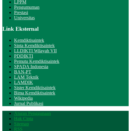
LPPM
Pengumuman
Prestasi
Universitas
Link Eksternal
Kemdiktisaintek
Sinta Kemdiktisaintek
LLDIKTI Wilayah VII
PDDIKTI
Pemutu Kemdiktisaintek
SPADA Indonesia
BAN-PT
LAM Teknik
LAMDIK
Sister Kemdiktisaintek
Bima Kemdiktisaintek
Wikipedia
Jurnal Publikasi
Aturan Penggunaan
Hak Cipta
Sitemap
RSS