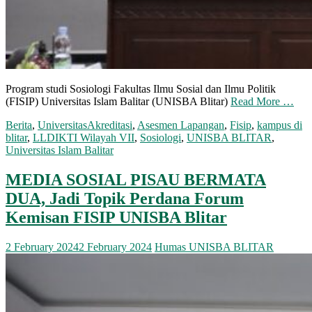
Program studi Sosiologi Fakultas Ilmu Sosial dan Ilmu Politik
(FISIP) Universitas Islam Balitar (UNISBA Blitar)
Read More …
Berita
,
Universitas
Akreditasi
,
Asesmen Lapangan
,
Fisip
,
kampus di
blitar
,
LLDIKTI Wilayah VII
,
Sosiologi
,
UNISBA BLITAR
,
Universitas Islam Balitar
MEDIA SOSIAL PISAU BERMATA
DUA, Jadi Topik Perdana Forum
Kemisan FISIP UNISBA Blitar
2 February 2024
2 February 2024
Humas UNISBA BLITAR