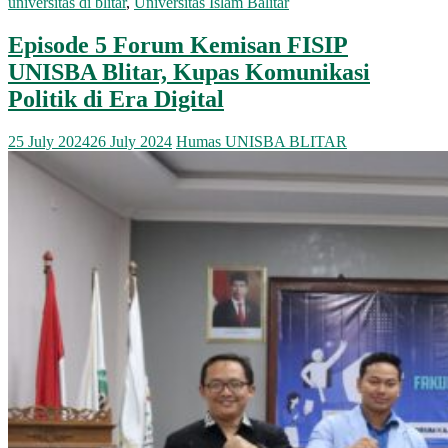
universitas di blitar
,
Universitas Islam Balitar
Episode 5 Forum Kemisan FISIP
UNISBA Blitar, Kupas Komunikasi
Politik di Era Digital
25 July 2024
26 July 2024
Humas UNISBA BLITAR