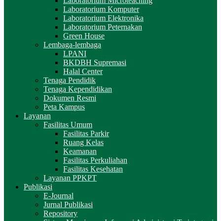
Laboratorium Microteaching
Laboratorium Komputer
Laboratorium Elektronika
Laboratorium Peternakan
Green House
Lembaga-lembaga
LPANI
BKDBH Supremasi
Halal Center
Tenaga Pendidik
Tenaga Kependidikan
Dokumen Resmi
Peta Kampus
Layanan
Fasilitas Umum
Fasilitas Parkir
Ruang Kelas
Keamanan
Fasilitas Perkuliahan
Fasilitas Kesehatan
Layanan PPKPT
Publikasi
E-Journal
Jurnal Publikasi
Repository