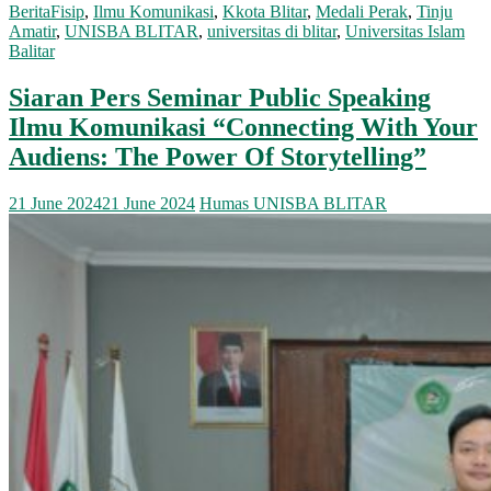
Berita
Fisip
,
Ilmu Komunikasi
,
Kkota Blitar
,
Medali Perak
,
Tinju
Amatir
,
UNISBA BLITAR
,
universitas di blitar
,
Universitas Islam
Balitar
Siaran Pers Seminar Public Speaking
Ilmu Komunikasi “Connecting With Your
Audiens: The Power Of Storytelling”
21 June 2024
21 June 2024
Humas UNISBA BLITAR