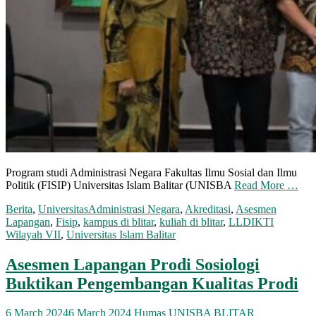
Program studi Administrasi Negara Fakultas Ilmu Sosial dan Ilmu
Politik (FISIP) Universitas Islam Balitar (UNISBA
Read More …
Berita
,
Universitas
Administrasi Negara
,
Akreditasi
,
Asesmen
Lapangan
,
Fisip
,
kampus di blitar
,
kuliah di blitar
,
LLDIKTI
Wilayah VII
,
Universitas Islam Balitar
Asesmen Lapangan Prodi Sosiologi
Buktikan Pengembangan Kualitas Prodi
6 March 2024
6 March 2024
Humas UNISBA BLITAR