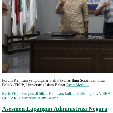
Forum Kemisan yang digelar oleh Fakultas Ilmu Sosial dan Ilmu
Politik (FISIP) Universitas Islam Balitar
Read More …
Berita
Fisip
,
kampus di blitar
,
Kemisan
,
kuliah di blitar aja
,
UNISBA
BLITAR
,
Universitas Islam Balitar
Asesmen Lapangan Administrasi Negara