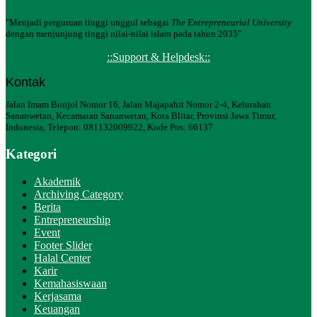
"Menjadi perguruan tinggi unggul sebagai
The Entrepreneurial University
dengan menjunjung tinggi nilai-nilai islam pada tahun 2035"
::Support & Helpdesk::
Kontak
Jalan Imam Bonjol Nomor 16, Jalan Majapahit Nomor 2-4, Kelurahan
Sananwetan, Kecamatan Sananwetan, Kota Blitar, Provinsi Jawa Timur,
Indonesia, Telepon: 081132009922, Kode Pos: 66137
Kategori
Akademik
Archiving Category
Berita
Entrepreneurship
Event
Footer Slider
Halal Center
Karir
Kemahasiswaan
Kerjasama
Keuangan