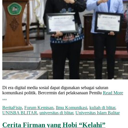
Di era digital media sosial dapat digunakan sebagai saluran
komunikasi politik. Bercermin dari pelaksanaan Pemilu
Read More
…
Berita
Fisip
,
Forum Kemisan
,
Ilmu Komunikasi
,
kuliah di blitar
,
UNISBA BLITAR
,
universitas di blitar
,
Universitas Islam Balitar
Cerita Firman yang Hobi “Kelahi”