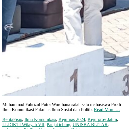
Muhammad Fahrizal Putra Wardhana salah satu mahasiswa Prodi
Ilmu Komunikasi Fakultas Ilmu Sosial dan Politik
Read More …
Berita
Fisip
,
Ilmu Komunikasi
,
Kejurnas 2024
,
Kejurprov Jatim
,
LLDIKTI Wilayah VII
,
Panjat tebing
,
UNISBA BLITAR
,