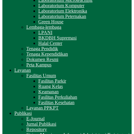
Laboratorium Microteaching
Laboratorium Komputer
Laboratorium Elektronika
Laboratorium Peternakan
Green House
Lembaga-lembaga
LPANI
BKDBH Supremasi
Halal Center
Tenaga Pendidik
Tenaga Kependidikan
Dokumen Resmi
Peta Kampus
Layanan
Fasilitas Umum
Fasilitas Parkir
Ruang Kelas
Keamanan
Fasilitas Perkuliahan
Fasilitas Kesehatan
Layanan PPKPT
Publikasi
E-Journal
Jurnal Publikasi
Repository