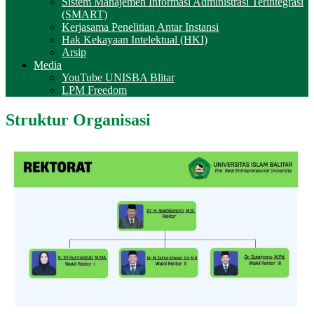
Sistem Manajemen Informasi Administrasi Terintegrasi
(SMART)
Kerjasama Penelitian Antar Instansi
Hak Kekayaan Intelektual (HKI)
Arsip
Media
YouTube UNISBA Blitar
LPM Freedom
Struktur Organisasi