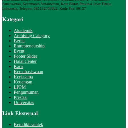
Sananwetan, Kecamatan Sananwetan, Kota Blitar, Provinsi Jawa Timur,
Indonesia, Telepon: 081132009922, Kode Pos: 66137
Kategori
Akademik
Archiving Category
Berita
Entrepreneurship
Event
Footer Slider
Halal Center
Karir
Kemahasiswaan
Kerjasama
Keuangan
LPPM
Pengumuman
Prestasi
Universitas
Link Eksternal
Kemdiktisaintek