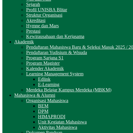
Sejarah
Profil UNISBA Blitar
Struktur Organisasi
Akreditasi
Hymne dan Mars
Prestasi
Kewirausahaan dan Kerjasama
Akademik
Pendaftaran Mahasiswa Baru & Seleksi Masuk 2025 / 2
Pendaftaran Yudisium & Wisuda
Program Sarjana S1
Program Magister
Kalender Akademik
Learning Management System
Edlink
E-Learning
Merdeka Belajar Kampus Merdeka (MBKM)
Mahasiswa & Alumni
Organisasi Mahasiswa
BEM
DPM
HIMAPRODI
Unit Kegiatan Mahasiswa
Aktivitas Mahasiswa
Dokumen Panduan