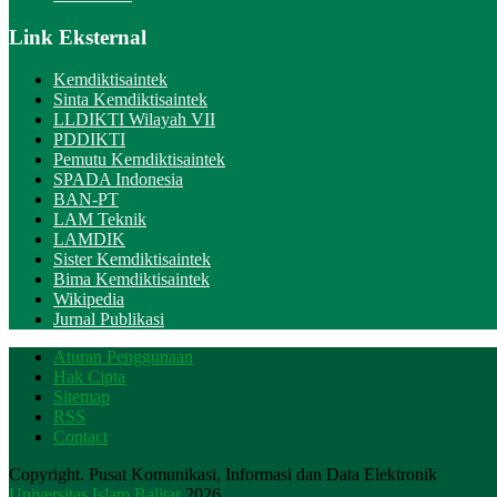
Link Eksternal
Kemdiktisaintek
Sinta Kemdiktisaintek
LLDIKTI Wilayah VII
PDDIKTI
Pemutu Kemdiktisaintek
SPADA Indonesia
BAN-PT
LAM Teknik
LAMDIK
Sister Kemdiktisaintek
Bima Kemdiktisaintek
Wikipedia
Jurnal Publikasi
Aturan Penggunaan
Hak Cipta
Sitemap
RSS
Contact
Copyright. Pusat Komunikasi, Informasi dan Data Elektronik
Universitas Islam Balitar
2026