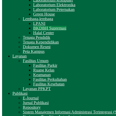
Laboratorium Komputer
Laboratorium Elektronika
Laboratorium Peternakan
Green House
Lembaga-lembaga
LPANI
BKDBH Supremasi
Halal Center
Tenaga Pendidik
Tenaga Kependidikan
Dokumen Resmi
Peta Kampus
Layanan
Fasilitas Umum
Fasilitas Parkir
Ruang Kelas
Keamanan
Fasilitas Perkuliahan
Fasilitas Kesehatan
Layanan PPKPT
Publikasi
E-Journal
Jurnal Publikasi
Repository
Sistem Manajemen Informasi Administrasi Terintegrasi