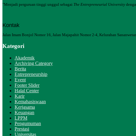
"Menjadi perguruan tinggi unggul sebagai
The Entrepreneurial University
dengan
Kontak
Jalan Imam Bonjol Nomor 16, Jalan Majapahit Nomor 2-4, Kelurahan Sananwetan
Kategori
Akademik
Archiving Category
Berita
Entrepreneurship
Event
Footer Slider
Halal Center
Karir
Kemahasiswaan
Kerjasama
Keuangan
LPPM
Pengumuman
Prestasi
Universitas