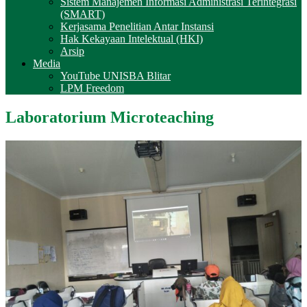
Sistem Manajemen Informasi Administrasi Terintegrasi
(SMART)
Kerjasama Penelitian Antar Instansi
Hak Kekayaan Intelektual (HKI)
Arsip
Media
YouTube UNISBA Blitar
LPM Freedom
Laboratorium Microteaching