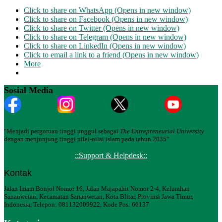
Click to share on WhatsApp (Opens in new window)
Click to share on Facebook (Opens in new window)
Click to share on Twitter (Opens in new window)
Click to share on Telegram (Opens in new window)
Click to share on LinkedIn (Opens in new window)
Click to email a link to a friend (Opens in new window)
More
Sosial Media
"Menjadi perguruan tinggi unggul sebagai
The Entrepreneurial University
dengan menjunjung tinggi nilai-nilai islam pada tahun 2035"
::Support & Helpdesk::
Kontak
Jalan Imam Bonjol Nomor 16, Jalan Majapahit Nomor 2-4, Kelurahan
Sananwetan, Kecamatan Sananwetan, Kota Blitar, Provinsi Jawa Timur,
Indonesia, Telepon: 081132009922, Kode Pos: 66137