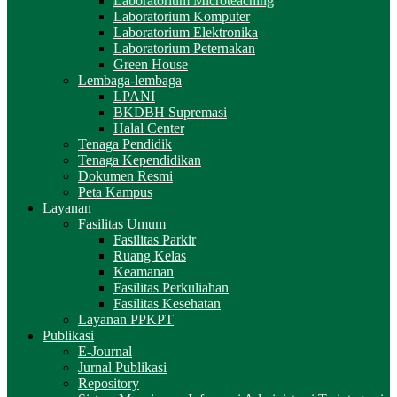
Laboratorium Microteaching
Laboratorium Komputer
Laboratorium Elektronika
Laboratorium Peternakan
Green House
Lembaga-lembaga
LPANI
BKDBH Supremasi
Halal Center
Tenaga Pendidik
Tenaga Kependidikan
Dokumen Resmi
Peta Kampus
Layanan
Fasilitas Umum
Fasilitas Parkir
Ruang Kelas
Keamanan
Fasilitas Perkuliahan
Fasilitas Kesehatan
Layanan PPKPT
Publikasi
E-Journal
Jurnal Publikasi
Repository