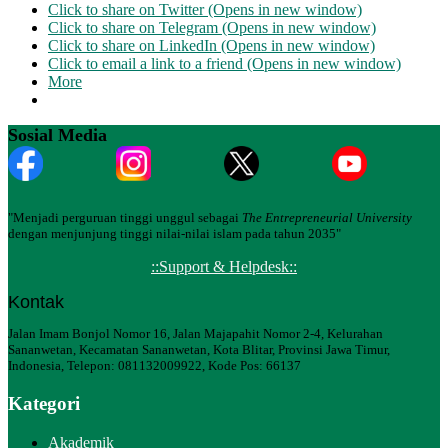
Click to share on Twitter (Opens in new window)
Click to share on Telegram (Opens in new window)
Click to share on LinkedIn (Opens in new window)
Click to email a link to a friend (Opens in new window)
More
Sosial Media
"Menjadi perguruan tinggi unggul sebagai
The Entrepreneurial University
dengan menjunjung tinggi nilai-nilai islam pada tahun 2035"
::Support & Helpdesk::
Kontak
Jalan Imam Bonjol Nomor 16, Jalan Majapahit Nomor 2-4, Kelurahan
Sananwetan, Kecamatan Sananwetan, Kota Blitar, Provinsi Jawa Timur,
Indonesia, Telepon: 081132009922, Kode Pos: 66137
Kategori
Akademik