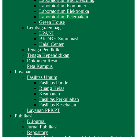
Laboratorium Microteaching
Laboratorium Komputer
Laboratorium Elektronika
Laboratorium Peternakan
Green House
Lembaga-lembaga
LPANI
BKDBH Supremasi
Halal Center
Tenaga Pendidik
Tenaga Kependidikan
Dokumen Resmi
Peta Kampus
Layanan
Fasilitas Umum
Fasilitas Parkir
Ruang Kelas
Keamanan
Fasilitas Perkuliahan
Fasilitas Kesehatan
Layanan PPKPT
Publikasi
E-Journal
Jurnal Publikasi
Repository