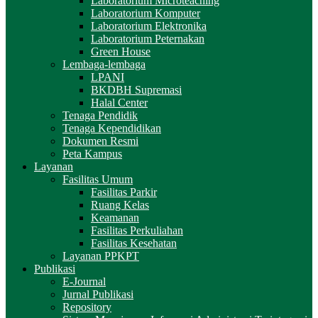
Laboratorium Microteaching
Laboratorium Komputer
Laboratorium Elektronika
Laboratorium Peternakan
Green House
Lembaga-lembaga
LPANI
BKDBH Supremasi
Halal Center
Tenaga Pendidik
Tenaga Kependidikan
Dokumen Resmi
Peta Kampus
Layanan
Fasilitas Umum
Fasilitas Parkir
Ruang Kelas
Keamanan
Fasilitas Perkuliahan
Fasilitas Kesehatan
Layanan PPKPT
Publikasi
E-Journal
Jurnal Publikasi
Repository