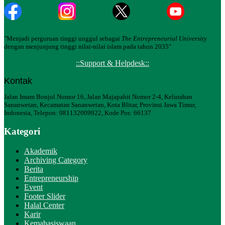
"Menjadi perguruan tinggi unggul sebagai
The Entrepreneurial University
dengan menjunjung tinggi nilai-nilai islam pada tahun 2035"
::Support & Helpdesk::
Kontak
Jalan Imam Bonjol Nomor 16, Jalan Majapahit Nomor 2-4, Kelurahan
Sananwetan, Kecamatan Sananwetan, Kota Blitar, Provinsi Jawa Timur,
Indonesia, Telepon: 081132009922, Kode Pos: 66137
Kategori
Akademik
Archiving Category
Berita
Entrepreneurship
Event
Footer Slider
Halal Center
Karir
Kemahasiswaan