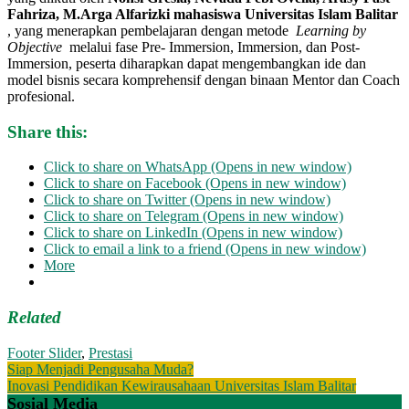
Fahriza, M.Arga Alfarizki
mahasiswa Universitas Islam Balitar
, yang menerapkan pembelajaran dengan metode
Learning by
Objective
melalui fase Pre- Immersion, Immersion, dan Post-
Immersion, peserta diharapkan dapat mengembangkan ide dan
model bisnis secara komprehensif dengan binaan Mentor dan Coach
profesional.
Share this:
Click to share on WhatsApp (Opens in new window)
Click to share on Facebook (Opens in new window)
Click to share on Twitter (Opens in new window)
Click to share on Telegram (Opens in new window)
Click to share on LinkedIn (Opens in new window)
Click to email a link to a friend (Opens in new window)
More
Related
Footer Slider
,
Prestasi
Post
Siap Menjadi Pengusaha Muda?
Inovasi Pendidikan Kewirausahaan Universitas Islam Balitar
navigation
Sosial Media