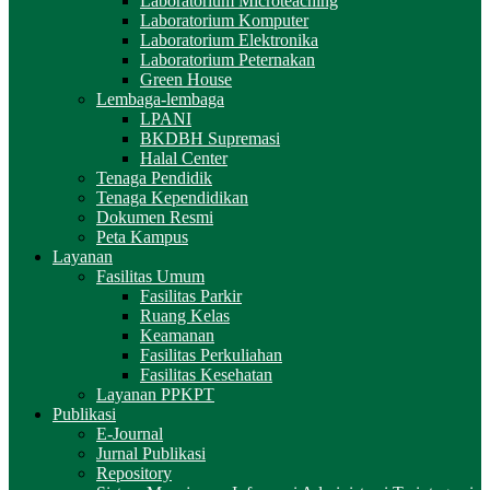
Laboratorium Microteaching
Laboratorium Komputer
Laboratorium Elektronika
Laboratorium Peternakan
Green House
Lembaga-lembaga
LPANI
BKDBH Supremasi
Halal Center
Tenaga Pendidik
Tenaga Kependidikan
Dokumen Resmi
Peta Kampus
Layanan
Fasilitas Umum
Fasilitas Parkir
Ruang Kelas
Keamanan
Fasilitas Perkuliahan
Fasilitas Kesehatan
Layanan PPKPT
Publikasi
E-Journal
Jurnal Publikasi
Repository