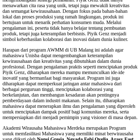
menawarkan cita rasa yang unik, tetapi juga mewakili kreativitas
dan semangat kewirausahaan. Dengan fokus pada bahan-bahan
lokal dan proses produksi yang ramah lingkungan, produk ini
bertujuan untuk menarik perhatian konsumen muda. Melalui
pengalaman ini, peserta tidak hanya belajar tentang pembuatan
produk, tetapi juga keterampilan berbisnis. Piyik Genz menjadi
simbol keberhasilan kolaborasi dan inovasi dalam dunia kuliner.
Harapan dari program AWMM di UB Malang ini adalah agar
mahasiswa Unisba dapat mengembangkan keterampilan
kewirausahaan dan kreativitas yang dibutuhkan dalam dunia
profesional. Dengan pengalaman praktis seperti menciptakan produk
Piyik Genz, diharapkan mereka mampu memunculkan ide-ide
inovatif yang bermanfaat bagi masyarakat. Program ini juga
diharapkan dapat memperkuat jaringan antar mahasiswa dari
berbagai perguruan tinggi, menciptakan kolaborasi yang
berkelanjutan, dan membangun kesadaran akan pentingnya
pemberdayaan dalam industri makanan. Selain itu, diharapkan
mahasiswa dapat menerapkan ilmu dan pengalaman yang diperoleh
untuk menciptakan dampak positif bagi komunitas mereka, serta
mempersiapkan diri menjadi pemimpin yang visioner di masa depan.
Akademi Wirausaha Mahasiswa Merdeka merupakan Program
untuk memfasilitasi Mahasiswa yang memiliki minat berwirausaha
yang diikuti oleh
Nonsi Gresia, ⁠Nevada Febi Ovelia, ⁠Arasy Fast