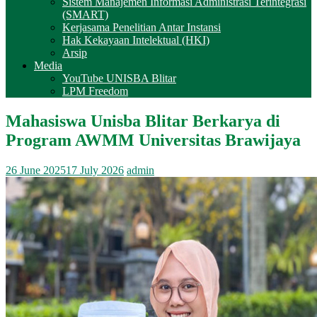
Sistem Manajemen Informasi Administrasi Terintegrasi
(SMART)
Kerjasama Penelitian Antar Instansi
Hak Kekayaan Intelektual (HKI)
Arsip
Media
YouTube UNISBA Blitar
LPM Freedom
Mahasiswa Unisba Blitar Berkarya di
Program AWMM Universitas Brawijaya
26 June 2025
17 July 2026
admin