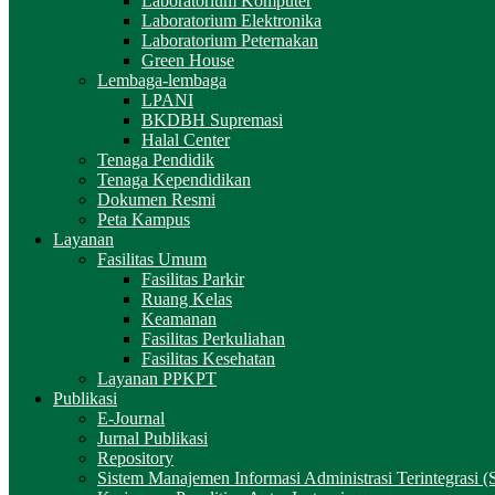
Laboratorium Komputer
Laboratorium Elektronika
Laboratorium Peternakan
Green House
Lembaga-lembaga
LPANI
BKDBH Supremasi
Halal Center
Tenaga Pendidik
Tenaga Kependidikan
Dokumen Resmi
Peta Kampus
Layanan
Fasilitas Umum
Fasilitas Parkir
Ruang Kelas
Keamanan
Fasilitas Perkuliahan
Fasilitas Kesehatan
Layanan PPKPT
Publikasi
E-Journal
Jurnal Publikasi
Repository
Sistem Manajemen Informasi Administrasi Terintegrasi