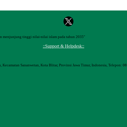
 menjunjung tinggi nilai-nilai islam pada tahun 2035"
::Support & Helpdesk::
, Kecamatan Sananwetan, Kota Blitar, Provinsi Jawa Timur, Indonesia, Telepon: 