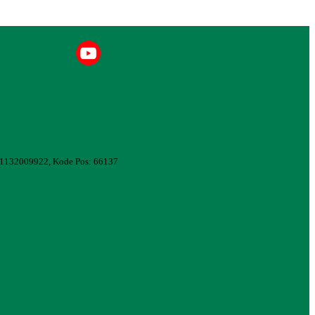
081132009922, Kode Pos: 66137