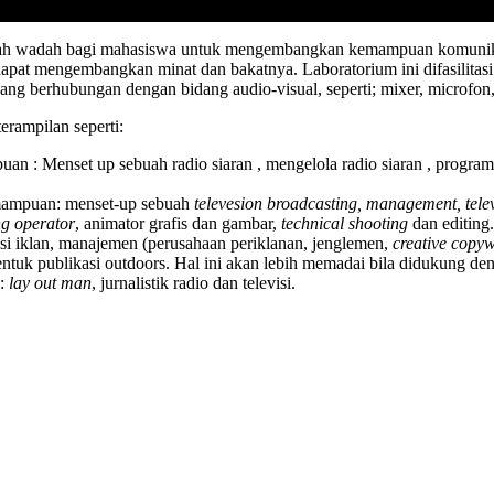
alah wadah bagi mahasiswa untuk mengembangkan kemampuan komunikasi 
apat mengembangkan minat dan bakatnya. Laboratorium ini difasilitasi 
 yang berhubungan dengan bidang audio-visual, seperti; mixer, microfon
rampilan seperti:
Menset up sebuah radio siaran , mengelola radio siaran , programer ,
mpuan: menset-up sebuah
televesion broadcasting, management, tele
ng operator
, animator grafis dan gambar,
technical shooting
dan editing.
i iklan, manajemen (perusahaan periklanan, jenglemen,
creative copywr
bentuk publikasi outdoors. Hal ini akan lebih memadai bila didukung d
n:
lay out man
, jurnalistik radio dan televisi.