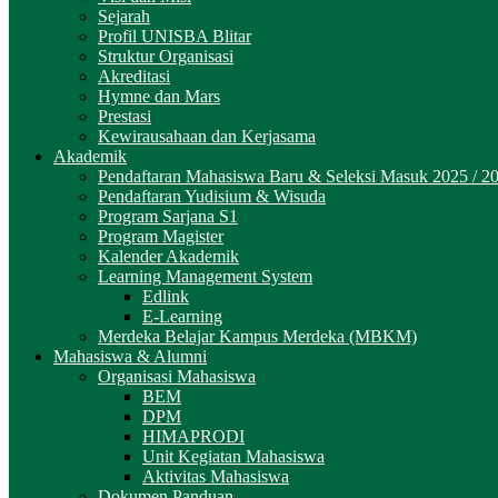
Sejarah
Profil UNISBA Blitar
Struktur Organisasi
Akreditasi
Hymne dan Mars
Prestasi
Kewirausahaan dan Kerjasama
Akademik
Pendaftaran Mahasiswa Baru & Seleksi Masuk 2025 / 2
Pendaftaran Yudisium & Wisuda
Program Sarjana S1
Program Magister
Kalender Akademik
Learning Management System
Edlink
E-Learning
Merdeka Belajar Kampus Merdeka (MBKM)
Mahasiswa & Alumni
Organisasi Mahasiswa
BEM
DPM
HIMAPRODI
Unit Kegiatan Mahasiswa
Aktivitas Mahasiswa
Dokumen Panduan