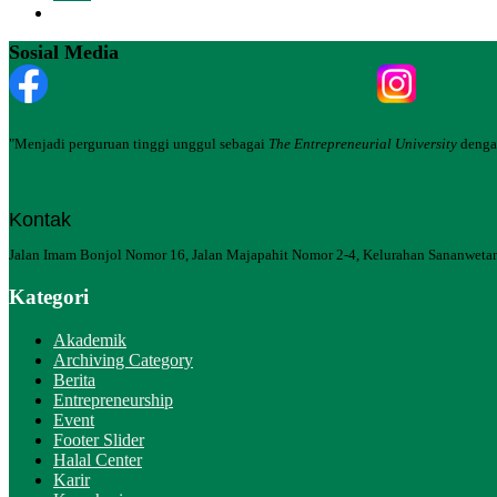
Sosial Media
"Menjadi perguruan tinggi unggul sebagai
The Entrepreneurial University
dengan
Kontak
Jalan Imam Bonjol Nomor 16, Jalan Majapahit Nomor 2-4, Kelurahan Sananwetan
Kategori
Akademik
Archiving Category
Berita
Entrepreneurship
Event
Footer Slider
Halal Center
Karir