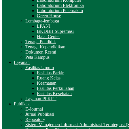
Laboratorium Komputer
Laboratorium Elektronika
Laboratorium Peternakan
Green House
Lembaga-lembaga
LPANI
BKDBH Supremasi
Halal Center
Tenaga Pendidik
Tenaga Kependidikan
Dokumen Resmi
Peta Kampus
Layanan
Fasilitas Umum
Fasilitas Parkir
Ruang Kelas
Keamanan
Fasilitas Perkuliahan
Fasilitas Kesehatan
Layanan PPKPT
Publikasi
E-Journal
Jurnal Publikasi
Repository
Sistem Manajemen Informasi Administrasi Terintegrasi