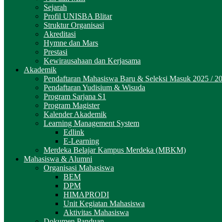
Sejarah
Profil UNISBA Blitar
Struktur Organisasi
Akreditasi
Hymne dan Mars
Prestasi
Kewirausahaan dan Kerjasama
Akademik
Pendaftaran Mahasiswa Baru & Seleksi Masuk 2025 / 2
Pendaftaran Yudisium & Wisuda
Program Sarjana S1
Program Magister
Kalender Akademik
Learning Management System
Edlink
E-Learning
Merdeka Belajar Kampus Merdeka (MBKM)
Mahasiswa & Alumni
Organisasi Mahasiswa
BEM
DPM
HIMAPRODI
Unit Kegiatan Mahasiswa
Aktivitas Mahasiswa
Dokumen Panduan