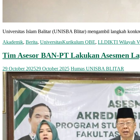
Universitas Islam Balitar (UNISBA Blitar) mengambil langkah konk
Akademik
,
Berita
,
Universitas
Kurikulum OBE
,
LLDIKTI Wilayah V
Tim Asesor BAN-PT Lakukan Asesmen Lap
29 October 2025
29 October 2025
Humas UNISBA BLITAR