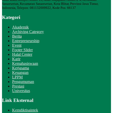
Sananwetan, Kecamatan Sananwetan, Kota Blitar, Provinsi Jawa Timur,
Indonesia, Telepon: 081132009922, Kode Pos: 66137
Kategori
Akademik
Archiving Category
Berita
Entrepreneurship
Event
Footer Slider
Halal Center
Karir
Kemahasiswaan
Kerjasama
Keuangan
LPPM
Pengumuman
Prestasi
Universitas
Link Eksternal
Kemdiktisaintek