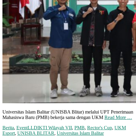
Universitas Islam Balitar (UNISBA Blitar) melalui UPT Penerimaan
Mahasiswa Baru (PMB) bekerja sama dengan UKM
Read More …
Berita
,
Event
LLDIKTI Wilayah VII
,
PMB
,
Rector's Cup
,
UKM
Esport
,
UNISBA BLITAR
,
Universitas Islam Balitar