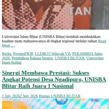
Universitas Islam Blitar (UNISBA Blitar) kembali membuktikan
kualitas mutu mahasiswanya di tingkat regional melalui raihan
Read
More …
Berita
,
Prestasi
FKIP
,
LLDIKTI Wilayah VII
,
PEKSIMIDA Jatim
2026
,
Pendidikan Bahasa Inggris
,
UNISBA BLITAR
,
Universitas
Islam Balitar
Sinergi Membawa Prestasi: Sukses
Angkat Potensi Desa Ngadipuro, UNISBA
Blitar Raih Juara 1 Nasional
1 July 2026
2 July 2026
Humas UNISBA BLITAR