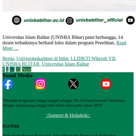
Universitas Islam Balitar (UNISBA Blitar) patut berbangga, 14
dosen terbaiknnya berhasil lolos dalam program Penelitian,
Read
More …
Berita
,
Universitas
kampus di blitar
,
LLDIKTI Wilayah VII
,
UNISBA BLITAR
,
Universitas Islam Balitar
Posts
1
2
…
15
Next
Sosial Media
pagination
"Menjadi perguruan tinggi unggul sebagai
The Entrepreneurial University
dengan menjunjung tinggi nilai-nilai islam pada tahun 2035"
::Support & Helpdesk::
Kontak
Jalan Imam Bonjol Nomor 16, Jalan Majapahit Nomor 2-4, Kelurahan