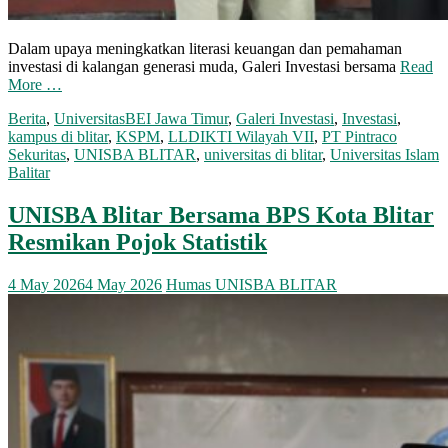
Dalam upaya meningkatkan literasi keuangan dan pemahaman
investasi di kalangan generasi muda, Galeri Investasi bersama
Read
More …
Berita
,
Universitas
BEI Jawa Timur
,
Galeri Investasi
,
Investasi
,
kampus di blitar
,
KSPM
,
LLDIKTI Wilayah VII
,
PT Pintraco
Sekuritas
,
UNISBA BLITAR
,
universitas di blitar
,
Universitas Islam
Balitar
UNISBA Blitar Bersama BPS Kota Blitar
Resmikan Pojok Statistik
4 May 2026
4 May 2026
Humas UNISBA BLITAR