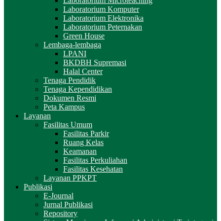
Laboratorium Microteaching
Laboratorium Komputer
Laboratorium Elektronika
Laboratorium Peternakan
Green House
Lembaga-lembaga
LPANI
BKDBH Supremasi
Halal Center
Tenaga Pendidik
Tenaga Kependidikan
Dokumen Resmi
Peta Kampus
Layanan
Fasilitas Umum
Fasilitas Parkir
Ruang Kelas
Keamanan
Fasilitas Perkuliahan
Fasilitas Kesehatan
Layanan PPKPT
Publikasi
E-Journal
Jurnal Publikasi
Repository