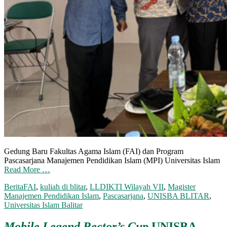
Gedung Baru Fakultas Agama Islam (FAI) dan Program
Pascasarjana Manajemen Pendidikan Islam (MPI) Universitas Islam
Read More …
Berita
FAI
,
kuliah di blitar
,
LLDIKTI Wilayah VII
,
Magister
Manajemen Pendidikan Islam
,
Pascasarjana
,
UNISBA BLITAR
,
Universitas Islam Balitar
Mobile Legend Rector’s Cup
UNISBA