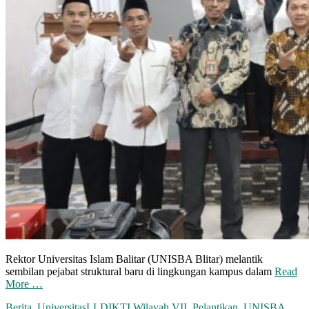
Rektor Universitas Islam Balitar (UNISBA Blitar) melantik
sembilan pejabat struktural baru di lingkungan kampus dalam
Read
More …
Berita
,
Universitas
LLDIKTI Wilayah VII
,
Pelantikan
,
UNISBA