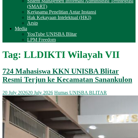
Sistem Manajemen Informasi Administrasi Terintegrasi
(SMART)
Kerjasama Penelitian Antar Instansi
Hak Kekayaan Intelektual (HKI)
Arsip
Media
YouTube UNISBA Blitar
LPM Freedom
Tag:
LLDIKTI Wilayah VII
724 Mahasiswa KKN UNISBA Blitar
Resmi Terjun ke Kecamatan Sanankulon
20 July 2026
20 July 2026
Humas UNISBA BLITAR