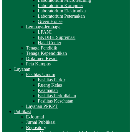
Laboratorium Microteaching
Laboratorium Komputer
Laboratorium Elektronika
Laboratorium Peternakan
Green House
Lembaga-lembaga
LPANI
BKDBH Supremasi
Halal Center
Tenaga Pendidik
Tenaga Kependidikan
Dokumen Resmi
Peta Kampus
Layanan
Fasilitas Umum
Fasilitas Parkir
Ruang Kelas
Keamanan
Fasilitas Perkuliahan
Fasilitas Kesehatan
Layanan PPKPT
Publikasi
E-Journal
Jurnal Publikasi
Repository