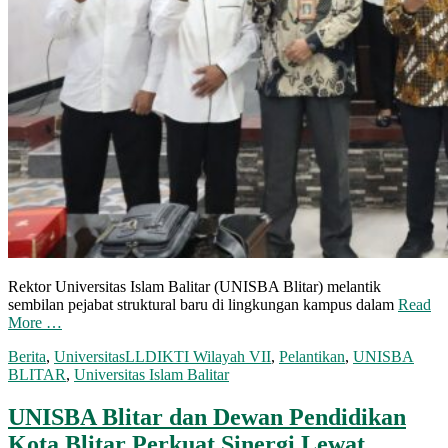
Rektor Universitas Islam Balitar (UNISBA Blitar) melantik
sembilan pejabat struktural baru di lingkungan kampus dalam
Read
More …
Berita
,
Universitas
LLDIKTI Wilayah VII
,
Pelantikan
,
UNISBA
BLITAR
,
Universitas Islam Balitar
UNISBA Blitar dan Dewan Pendidikan
Kota Blitar Perkuat Sinergi Lewat