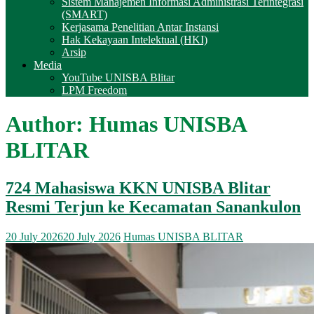
Sistem Manajemen Informasi Administrasi Terintegrasi
(SMART)
Kerjasama Penelitian Antar Instansi
Hak Kekayaan Intelektual (HKI)
Arsip
Media
YouTube UNISBA Blitar
LPM Freedom
Author:
Humas UNISBA
BLITAR
724 Mahasiswa KKN UNISBA Blitar
Resmi Terjun ke Kecamatan Sanankulon
20 July 2026
20 July 2026
Humas UNISBA BLITAR