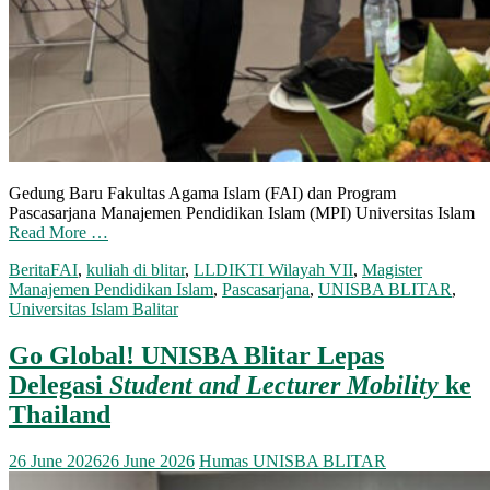
Gedung Baru Fakultas Agama Islam (FAI) dan Program
Pascasarjana Manajemen Pendidikan Islam (MPI) Universitas Islam
Read More …
Berita
FAI
,
kuliah di blitar
,
LLDIKTI Wilayah VII
,
Magister
Manajemen Pendidikan Islam
,
Pascasarjana
,
UNISBA BLITAR
,
Universitas Islam Balitar
Go Global! UNISBA Blitar Lepas
Delegasi
Student and Lecturer Mobility
ke
Thailand
26 June 2026
26 June 2026
Humas UNISBA BLITAR