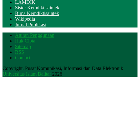
LAMDIK
Sister Kemdiktisaintek
Bima Kemdiktisaintek
Wikipedia
Jurnal Publikasi
Aturan Penggunaan
Hak Cipta
Sitemap
RSS
Contact
Copyright. Pusat Komunikasi, Informasi dan Data Elektronik
Universitas Islam Balitar
2026