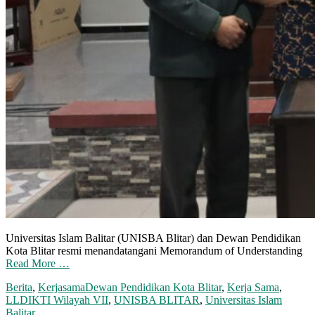
Universitas Islam Balitar (UNISBA Blitar) dan Dewan Pendidikan
Kota Blitar resmi menandatangani Memorandum of Understanding
Read More …
Berita
,
Kerjasama
Dewan Pendidikan Kota Blitar
,
Kerja Sama
,
LLDIKTI Wilayah VII
,
UNISBA BLITAR
,
Universitas Islam
Balitar