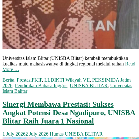
Universitas Islam Blitar (UNISBA Blitar) kembali membuktikan
kualitas mutu mahasiswanya di tingkat regional melalui raihan
Read
More …
Berita
,
Prestasi
FKIP
,
LLDIKTI Wilayah VII
,
PEKSIMIDA Jatim
2026
,
Pendidikan Bahasa Inggris
,
UNISBA BLITAR
,
Universitas
Islam Balitar
Sinergi Membawa Prestasi: Sukses
Angkat Potensi Desa Ngadipuro, UNISBA
Blitar Raih Juara 1 Nasional
1 July 2026
2 July 2026
Humas UNISBA BLITAR