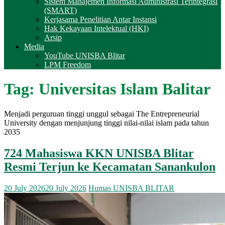
Sistem Manajemen Informasi Administrasi Terintegrasi
(SMART)
Kerjasama Penelitian Antar Instansi
Hak Kekayaan Intelektual (HKI)
Arsip
Media
YouTube UNISBA Blitar
LPM Freedom
Tag:
Universitas Islam Balitar
Menjadi perguruan tinggi unggul sebagai The Entrepreneurial
University dengan menjunjung tinggi nilai-nilai islam pada tahun
2035
724 Mahasiswa KKN UNISBA Blitar
Resmi Terjun ke Kecamatan Sanankulon
20 July 2026
20 July 2026
Humas UNISBA BLITAR