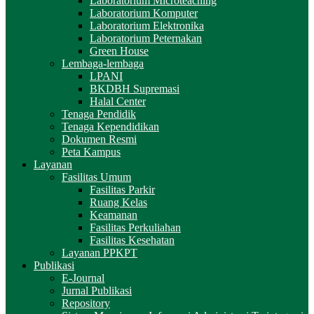
Laboratorium Microteaching
Laboratorium Komputer
Laboratorium Elektronika
Laboratorium Peternakan
Green House
Lembaga-lembaga
LPANI
BKDBH Supremasi
Halal Center
Tenaga Pendidik
Tenaga Kependidikan
Dokumen Resmi
Peta Kampus
Layanan
Fasilitas Umum
Fasilitas Parkir
Ruang Kelas
Keamanan
Fasilitas Perkuliahan
Fasilitas Kesehatan
Layanan PPKPT
Publikasi
E-Journal
Jurnal Publikasi
Repository