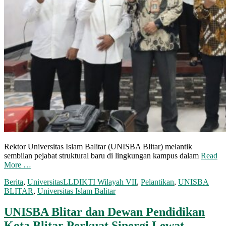
Rektor Universitas Islam Balitar (UNISBA Blitar) melantik
sembilan pejabat struktural baru di lingkungan kampus dalam
Read
More …
Berita
,
Universitas
LLDIKTI Wilayah VII
,
Pelantikan
,
UNISBA
BLITAR
,
Universitas Islam Balitar
UNISBA Blitar dan Dewan Pendidikan
Kota Blitar Perkuat Sinergi Lewat