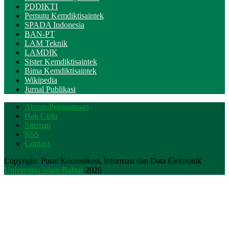
PDDIKTI
Pemutu Kemdiktisaintek
SPADA Indonesia
BAN-PT
LAM Teknik
LAMDIK
Sister Kemdiktisaintek
Bima Kemdiktisaintek
Wikipedia
Jurnal Publikasi
Aturan Penggunaan
Hak Cipta
Sitemap
RSS
Contact
Copyright. Pusat Komunikasi, Informasi dan Data Elektronik
Universitas Islam Balitar
2026