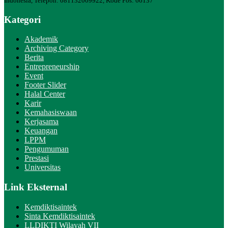
Indonesia, Telepon: 081132009922, Kode Pos: 66137
Kategori
Akademik
Archiving Category
Berita
Entrepreneurship
Event
Footer Slider
Halal Center
Karir
Kemahasiswaan
Kerjasama
Keuangan
LPPM
Pengumuman
Prestasi
Universitas
Link Eksternal
Kemdiktisaintek
Sinta Kemdiktisaintek
LLDIKTI Wilayah VII