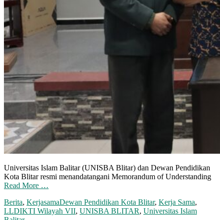
Universitas Islam Balitar (UNISBA Blitar) dan Dewan Pendidikan
Kota Blitar resmi menandatangani Memorandum of Understanding
Read More …
Berita
,
Kerjasama
Dewan Pendidikan Kota Blitar
,
Kerja Sama
,
LLDIKTI Wilayah VII
,
UNISBA BLITAR
,
Universitas Islam
Balitar