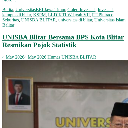
Berita
,
Universitas
BEI Jawa Timur
,
Galeri Investasi
,
Investasi
,
kampus di blitar
,
KSPM
,
LLDIKTI Wilayah VII
,
PT Pintraco
Sekuritas
,
UNISBA BLITAR
,
universitas di blitar
,
Universitas Islam
Balitar
UNISBA Blitar Bersama BPS Kota Blitar
Resmikan Pojok Statistik
4 May 2026
4 May 2026
Humas UNISBA BLITAR