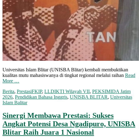
Universitas Islam Blitar (UNISBA Blitar) kembali membuktikan
kualitas mutu mahasiswanya di tingkat regional melalui raihan
Read
More …
Berita
,
Prestasi
FKIP
,
LLDIKTI Wilayah VII
,
PEKSIMIDA Jatim
2026
,
Pendidikan Bahasa Inggris
,
UNISBA BLITAR
,
Universitas
Islam Balitar
Sinergi Membawa Prestasi: Sukses
Angkat Potensi Desa Ngadipuro, UNISBA
Blitar Raih Juara 1 Nasional