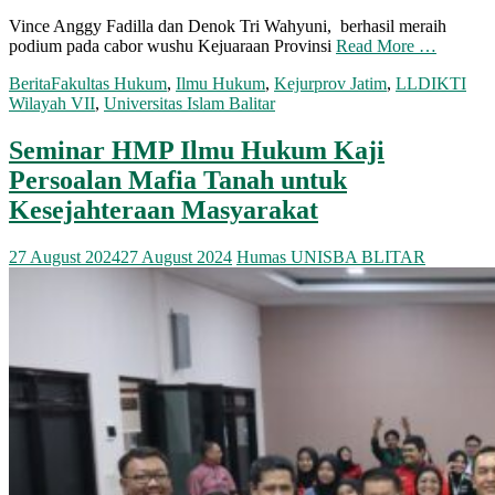
Vince Anggy Fadilla dan Denok Tri Wahyuni, berhasil meraih
podium pada cabor wushu Kejuaraan Provinsi
Read More …
Berita
Fakultas Hukum
,
Ilmu Hukum
,
Kejurprov Jatim
,
LLDIKTI
Wilayah VII
,
Universitas Islam Balitar
Seminar HMP Ilmu Hukum Kaji
Persoalan Mafia Tanah untuk
Kesejahteraan Masyarakat
27 August 2024
27 August 2024
Humas UNISBA BLITAR