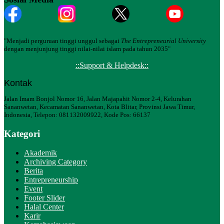
"Menjadi perguruan tinggi unggul sebagai
The Entrepreneurial University
dengan menjunjung tinggi nilai-nilai islam pada tahun 2035"
::Support & Helpdesk::
Kontak
Jalan Imam Bonjol Nomor 16, Jalan Majapahit Nomor 2-4, Kelurahan
Sananwetan, Kecamatan Sananwetan, Kota Blitar, Provinsi Jawa Timur,
Indonesia, Telepon: 081132009922, Kode Pos: 66137
Kategori
Akademik
Archiving Category
Berita
Entrepreneurship
Event
Footer Slider
Halal Center
Karir