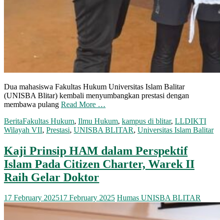
Dua mahasiswa Fakultas Hukum Universitas Islam Balitar
(UNISBA Blitar) kembali menyumbangkan prestasi dengan
membawa pulang
Read More …
Berita
Fakultas Hukum
,
Ilmu Hukum
,
kampus di blitar
,
LLDIKTI
Wilayah VII
,
Prestasi
,
UNISBA BLITAR
,
Universitas Islam Balitar
Kaji Prinsip HAM dalam Perspektif
Islam Pada Citizen Charter, Warek II
Raih Gelar Doktor
17 February 2025
17 February 2025
Humas UNISBA BLITAR