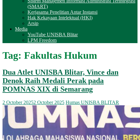
Sistem Manajemen Informasi Administrasi Terintegrasi
(SMART)
Kerjasama Penelitian Antar Instansi
Hak Kekayaan Intelektual (HKI)
Arsip
Media
YouTube UNISBA Blitar
LPM Freedom
Tag:
Fakultas Hukum
Dua Atlet UNISBA Blitar, Vince dan
Denok Raih Medali Perak pada
POMNAS XIX di Semarang
2 October 2025
2 October 2025
Humas UNISBA BLITAR