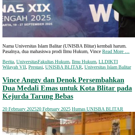
Nama Universitas Islam Balitar (UNISBA Blitar) kembali harum.
Pasalnya, dua mahasiswa prodi Ilmu Hukum, Vince
Read More …
Berita
,
Universitas
Fakultas Hukum
,
Ilmu Hukum
,
LLDIKTI
Wilayah VII
,
Prestasi
,
UNISBA BLITAR
,
Universitas Islam Balitar
Vince Anggy dan Denok Persembahkan
Dua Medali Emas untuk Kota Blitar pada
Kejurda Tarung Bebas
20 February 2025
20 February 2025
Humas UNISBA BLITAR