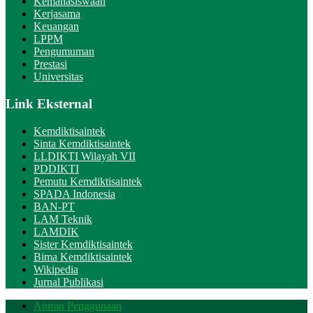
Kemahasiswaan
Kerjasama
Keuangan
LPPM
Pengumuman
Prestasi
Universitas
Link Eksternal
Kemdiktisaintek
Sinta Kemdiktisaintek
LLDIKTI Wilayah VII
PDDIKTI
Pemutu Kemdiktisaintek
SPADA Indonesia
BAN-PT
LAM Teknik
LAMDIK
Sister Kemdiktisaintek
Bima Kemdiktisaintek
Wikipedia
Jurnal Publikasi
Aturan Penggunaan