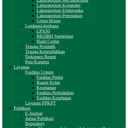
Laboratorium Microteaching
Laboratorium Komputer
Laboratorium Elektronika
Laboratorium Peternakan
Green House
Lembaga-lembaga
LPANI
BKDBH Supremasi
Halal Center
Tenaga Pendidik
Tenaga Kependidikan
Dokumen Resmi
Peta Kampus
Layanan
Fasilitas Umum
Fasilitas Parkir
Ruang Kelas
Keamanan
Fasilitas Perkuliahan
Fasilitas Kesehatan
Layanan PPKPT
Publikasi
E-Journal
Jurnal Publikasi
Repository