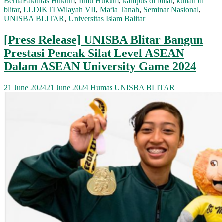
Berita
Fakultas Hukum
,
Ilmu Hukum
,
kampus di blitar
,
kuliah di
blitar
,
LLDIKTI Wilayah VII
,
Mafia Tanah
,
Seminar Nasional
,
UNISBA BLITAR
,
Universitas Islam Balitar
[Press Release] UNISBA Blitar Bangun
Prestasi Pencak Silat Level ASEAN
Dalam ASEAN University Game 2024
21 June 2024
21 June 2024
Humas UNISBA BLITAR