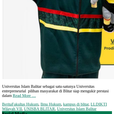
Universitas Islam Balitar sebagai satu-satunya Universitas
entrepreneurial pilihan masyarakat di Blitar siap mengukir prestasi
dalam
Read More …
Berita
Fakultas Hukum
,
Ilmu Hukum
,
kampus di blitar
,
LLDIKTI
Wilayah VII
,
UNISBA BLITAR
,
Universitas Islam Balitar
Sosial Media