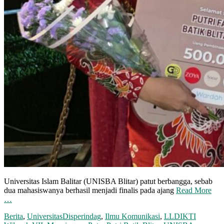
Universitas Islam Balitar (UNISBA Blitar) patut berbangga, sebab
dua mahasiswanya berhasil menjadi finalis pada ajang
Read More
…
Berita
,
Universitas
Disperindag
,
Ilmu Komunikasi
,
LLDIKTI