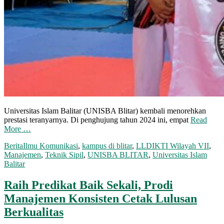
Universitas Islam Balitar (UNISBA Blitar) kembali menorehkan
prestasi teranyarnya. Di penghujung tahun 2024 ini, empat
Read
More …
Berita
Ilmu Komunikasi
,
kampus di blitar
,
LLDIKTI Wilayah VII
,
Manajemen
,
Teknik Sipil
,
UNISBA BLITAR
,
Universitas Islam
Balitar
Raih Predikat Baik Sekali, Prodi
Manajemen Konsisten Cetak Lulusan
Berkualitas