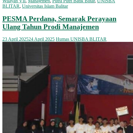
Wilayah VII
,
Manajemen
,
Putra Putri Batik Blitar
,
UNISBA
BLITAR
,
Universitas Islam Balitar
PESMA Perdana, Semarak Perayaan
Ulang Tahun Prodi Manajemen
23 April 2025
24 April 2025
Humas UNISBA BLITAR