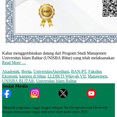
Kabar menggembirakan datang dari Program Studi Manajemen
Universitas Islam Balitar (UNISBA Blitar) yang telah melaksanakan
Read More …
Akademik
,
Berita
,
Universitas
Akreditasi
,
BAN-PT
,
Fakultas
Ekonomi
,
kampus di blitar
,
LLDIKTI Wilayah VII
,
Manajemen
,
UNISBA BLITAR
,
Universitas Islam Balitar
Sosial Media
"Menjadi perguruan tinggi unggul sebagai
The Entrepreneurial University
dengan menjunjung tinggi nilai-nilai islam pada tahun 2035"