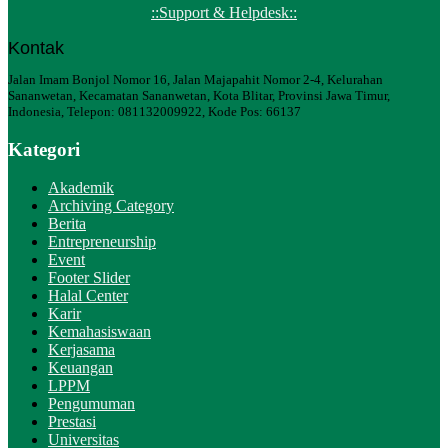
::Support & Helpdesk::
Kontak
Jalan Imam Bonjol Nomor 16, Jalan Majapahit Nomor 2-4, Kelurahan
Sananwetan, Kecamatan Sananwetan, Kota Blitar, Provinsi Jawa Timur,
Indonesia, Telepon: 081132009922, Kode Pos: 66137
Kategori
Akademik
Archiving Category
Berita
Entrepreneurship
Event
Footer Slider
Halal Center
Karir
Kemahasiswaan
Kerjasama
Keuangan
LPPM
Pengumuman
Prestasi
Universitas