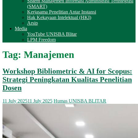
Sistem Manajemen Informasi Administrasi Terintegrasi
(SMART)
Kerjasama Penelitian Antar Instansi
Hak Kekayaan Intelektual (HKI)
Arsip
Media
YouTube UNISBA Blitar
LPM Freedom
Tag:
Manajemen
Workshop Bibliometric & AI for Scopus:
Strategi Peningkatan Kualitas Penelitian
Dosen
11 July 2025
11 July 2025
Humas UNISBA BLITAR