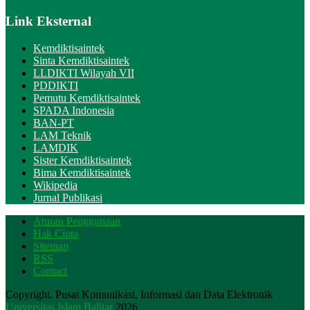
Link Eksternal
Kemdiktisaintek
Sinta Kemdiktisaintek
LLDIKTI Wilayah VII
PDDIKTI
Pemutu Kemdiktisaintek
SPADA Indonesia
BAN-PT
LAM Teknik
LAMDIK
Sister Kemdiktisaintek
Bima Kemdiktisaintek
Wikipedia
Jurnal Publikasi
Aturan Penggunaan
Hak Cipta
Sitemap
RSS
Contact
Copyright. Pusat Komunikasi, Informasi dan Data Elektronik
Universitas Islam Balitar
2026