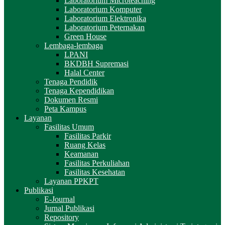
Laboratorium Microteaching
Laboratorium Komputer
Laboratorium Elektronika
Laboratorium Peternakan
Green House
Lembaga-lembaga
LPANI
BKDBH Supremasi
Halal Center
Tenaga Pendidik
Tenaga Kependidikan
Dokumen Resmi
Peta Kampus
Layanan
Fasilitas Umum
Fasilitas Parkir
Ruang Kelas
Keamanan
Fasilitas Perkuliahan
Fasilitas Kesehatan
Layanan PPKPT
Publikasi
E-Journal
Jurnal Publikasi
Repository