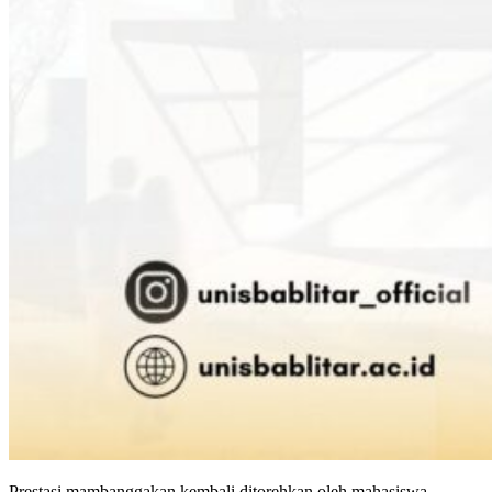
Prestasi mambanggakan kembali ditorehkan oleh mahasiswa