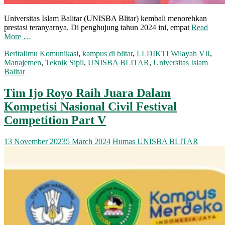
Universitas Islam Balitar (UNISBA Blitar) kembali menorehkan
prestasi teranyarnya. Di penghujung tahun 2024 ini, empat
Read
More …
Berita
Ilmu Komunikasi
,
kampus di blitar
,
LLDIKTI Wilayah VII
,
Manajemen
,
Teknik Sipil
,
UNISBA BLITAR
,
Universitas Islam
Balitar
Tim Ijo Royo Raih Juara Dalam
Kompetisi Nasional Civil Festival
Competition Part V
13 November 2023
5 March 2024
Humas UNISBA BLITAR