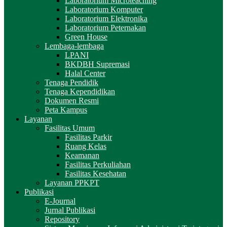
Laboratorium Microteaching
Laboratorium Komputer
Laboratorium Elektronika
Laboratorium Peternakan
Green House
Lembaga-lembaga
LPANI
BKDBH Supremasi
Halal Center
Tenaga Pendidik
Tenaga Kependidikan
Dokumen Resmi
Peta Kampus
Layanan
Fasilitas Umum
Fasilitas Parkir
Ruang Kelas
Keamanan
Fasilitas Perkuliahan
Fasilitas Kesehatan
Layanan PPKPT
Publikasi
E-Journal
Jurnal Publikasi
Repository