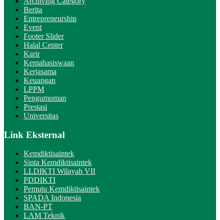
Archiving Category
Berita
Entrepreneurship
Event
Footer Slider
Halal Center
Karir
Kemahasiswaan
Kerjasama
Keuangan
LPPM
Pengumuman
Prestasi
Universitas
Link Eksternal
Kemdiktisaintek
Sinta Kemdiktisaintek
LLDIKTI Wilayah VII
PDDIKTI
Pemutu Kemdiktisaintek
SPADA Indonesia
BAN-PT
LAM Teknik