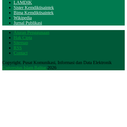
LAMDIK
Sister Kemdiktisaintek
Bima Kemdiktisaintek
Wikipedia
Jurnal Publikasi
Aturan Penggunaan
Hak Cipta
Sitemap
RSS
Contact
Copyright. Pusat Komunikasi, Informasi dan Data Elektronik
Universitas Islam Balitar
2026