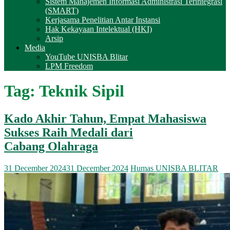
Sistem Manajemen Informasi Administrasi Terintegrasi
(SMART)
Kerjasama Penelitian Antar Instansi
Hak Kekayaan Intelektual (HKI)
Arsip
Media
YouTube UNISBA Blitar
LPM Freedom
Tag:
Teknik Sipil
Kado Akhir Tahun, Empat Mahasiswa
Sukses Raih Medali dari
Cabang Olahraga
31 December 2024
31 December 2024
Humas UNISBA BLITAR