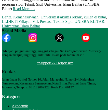
program studi Teknik Sipil Universitas Islam Balitar (UNISBA
Blitar)
Read More …
Berita
,
Kemahasiswaan
,
Universitas
FakultasTeknik
,
kuliah di blitar
,
LLDIKTI Wilayah VII
,
Prestasi
,
Teknik Sipil
,
UNISBA BLITAR
,
Universitas Islam Balitar
Sosial Media
"Menjadi perguruan tinggi unggul sebagai
The Entrepreneurial University
dengan menjunjung tinggi nilai-nilai islam pada tahun 2035"
::Support & Helpdesk::
Kontak
Jalan Imam Bonjol Nomor 16, Jalan Majapahit Nomor 2-4, Kelurahan
Sananwetan, Kecamatan Sananwetan, Kota Blitar, Provinsi Jawa Timur,
Indonesia, Telepon: 081132009922, Kode Pos: 66137
Kategori
Akademik