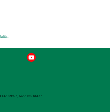
alitar
081132009922, Kode Pos: 66137