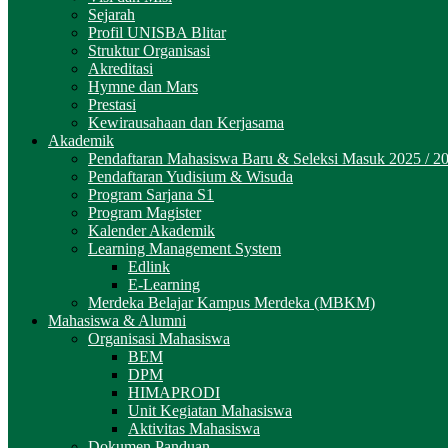
Sejarah
Profil UNISBA Blitar
Struktur Organisasi
Akreditasi
Hymne dan Mars
Prestasi
Kewirausahaan dan Kerjasama
Akademik
Pendaftaran Mahasiswa Baru & Seleksi Masuk 2025 / 2
Pendaftaran Yudisium & Wisuda
Program Sarjana S1
Program Magister
Kalender Akademik
Learning Management System
Edlink
E-Learning
Merdeka Belajar Kampus Merdeka (MBKM)
Mahasiswa & Alumni
Organisasi Mahasiswa
BEM
DPM
HIMAPRODI
Unit Kegiatan Mahasiswa
Aktivitas Mahasiswa
Dokumen Panduan