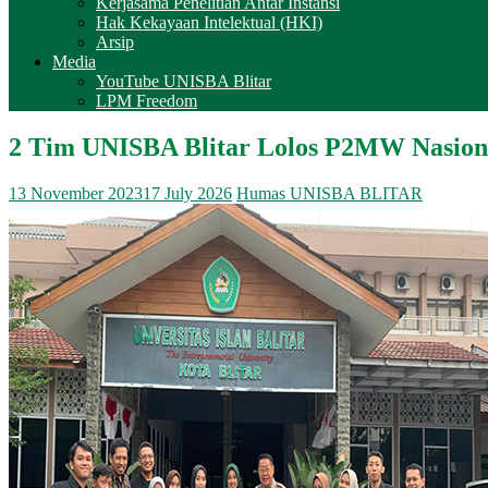
Kerjasama Penelitian Antar Instansi
Hak Kekayaan Intelektual (HKI)
Arsip
Media
YouTube UNISBA Blitar
LPM Freedom
2 Tim UNISBA Blitar Lolos P2MW Nasiona
13 November 2023
17 July 2026
Humas UNISBA BLITAR