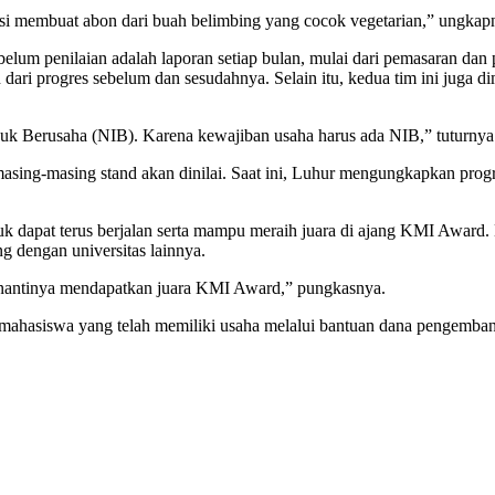
asi membuat abon dari buah belimbing yang cocok vegetarian,” ungkap
lum penilaian adalah laporan setiap bulan, mulai dari pemasaran dan p
ari progres sebelum dan sesudahnya. Selain itu, kedua tim ini juga 
k Berusaha (NIB). Karena kewajiban usaha harus ada NIB,” tuturnya
asing-masing stand akan dinilai. Saat ini, Luhur mengungkapkan progr
k dapat terus berjalan serta mampu meraih juara di ajang KMI Award.
g dengan universitas lainnya.
 nantinya mendapatkan juara KMI Award,” pungkasnya.
hasiswa yang telah memiliki usaha melalui bantuan dana pengemban