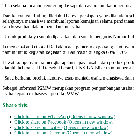
“Jika selama ini abon cenderung ke sapi dan ayam kini kami berinov
Dari keterangan Luhur, diketahui bahwa persiapan yang dilakukan sebe
selanjutnya mahasiswa membuat laporan kemajuan selama pendanaan d
satu kewajiban dalam menjalankan usaha.
“Untuk produknya sudah dipasarkan dan sudah mengurus Nomor Indu
Ia menjelaskan ketika di Bali akan ada pameran expo yang nantinya m
namun untuk kegiatan-kegiatan di Bali masih di angka 60% – 70%.
Lewat kompetisi ini ia mengharapkan supaya usaha dari produk-produ
diambil beberapa. Hal tersebut berarti, UNSIBA Blitar mampu bersain
“Saya berharap produk nantinya tetap menjadi usaha mahasiswa dan
Sebagai informasi P2MW merupakan program pengembangan usaha ma
usaha kepada mahasiswa peserta P2MW.
Share this:
Click to share on WhatsApp (Opens in new window)
Click to share on Facebook (Opens in new window)
Click to share on Twitter (Opens in new window)
Click to share on Telegram (Opens in new window)