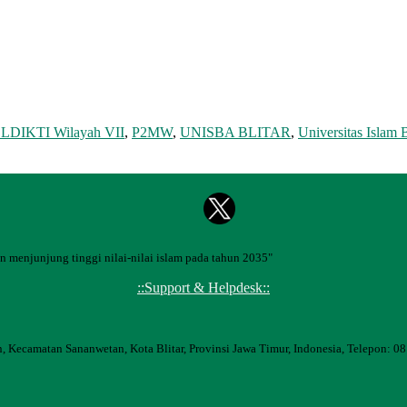
LDIKTI Wilayah VII
,
P2MW
,
UNISBA BLITAR
,
Universitas Islam B
 menjunjung tinggi nilai-nilai islam pada tahun 2035"
::Support & Helpdesk::
, Kecamatan Sananwetan, Kota Blitar, Provinsi Jawa Timur, Indonesia, Telepon: 