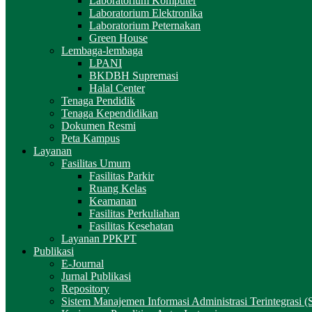
Laboratorium Komputer
Laboratorium Elektronika
Laboratorium Peternakan
Green House
Lembaga-lembaga
LPANI
BKDBH Supremasi
Halal Center
Tenaga Pendidik
Tenaga Kependidikan
Dokumen Resmi
Peta Kampus
Layanan
Fasilitas Umum
Fasilitas Parkir
Ruang Kelas
Keamanan
Fasilitas Perkuliahan
Fasilitas Kesehatan
Layanan PPKPT
Publikasi
E-Journal
Jurnal Publikasi
Repository
Sistem Manajemen Informasi Administrasi Terintegrasi