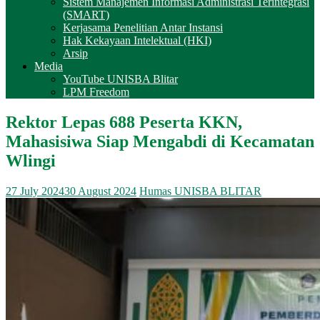
Sistem Manajemen Informasi Administrasi Terintegrasi
(SMART)
Kerjasama Penelitian Antar Instansi
Hak Kekayaan Intelektual (HKI)
Arsip
Media
YouTube UNISBA Blitar
LPM Freedom
Rektor Lepas 688 Peserta KKN,
Mahasisiwa Siap Mengabdi di Kecamatan
Wlingi
27 July 2024
30 August 2024
Humas UNISBA BLITAR