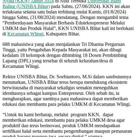
Nyata (KKN) Tahun 2024
di Aula Terbuka
Universitas Islam
Balitar (UNISBA Blitar)
pada Sabtu, (27/06/2024). KKN ini akan
terlaksana selama satu bulan terhitung mulai Kamis, (01/8/2024)
hingga Sabtu, (31/08/2024) mendatang. Dengan mengambil tema
“Pemberdayaan Masyarakat Berbasis Eduteknopreneur Melalui
UMKM dan Produk Halal”, KKN UNISBA Blitar kali ini berlokasi
di
Kecamatan Wlingi
, Kabupaten Blitar.
688 mahasisiwa yang akan menjalankan Tri Dharma Perguruan
Tinggi, yaitu Pengabdian Kepada Masyarakat ini, akan dibagi
kedalam 18 kelompok dengan dibimbing 18 Dosen Pembimbing
Lapang (DPL) yang tersebar di seluruh kelurahan/desa di
Kecamatan Wlingi.
Rektor UNISBA Blitar, Dr. Soebiantoro, M.Si dalam sambutannya
menuturkan, UNISBA Blitar terus berupa mendukung ekosistem
berwirausaha di masyarakat sekaligus semakin meneguhkan
identitasnya sebagai kampus Entrepreneur. Oleh sebab itu, ia
mengharapkan, agar nantinya para mahasiswa dapat memberikan
edukasi dan membantu para pelaku UMKM di Kecamatan Wlingi.
“Untuk itu kami berharap, melalui program KKN, dapat
memberikan edukasi, membantu para pelaku UMKM desa agar
produktif dan terus berinovasi, produk UMKM mendapatkan
sertifikasi halal serta membantu pengembangan maupun pemasaran
produk barang maupun jasa secara digital,” ujarnya.