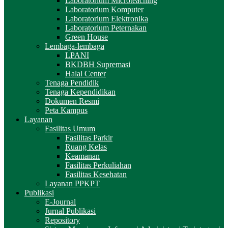
Laboratorium Microteaching
Laboratorium Komputer
Laboratorium Elektronika
Laboratorium Peternakan
Green House
Lembaga-lembaga
LPANI
BKDBH Supremasi
Halal Center
Tenaga Pendidik
Tenaga Kependidikan
Dokumen Resmi
Peta Kampus
Layanan
Fasilitas Umum
Fasilitas Parkir
Ruang Kelas
Keamanan
Fasilitas Perkuliahan
Fasilitas Kesehatan
Layanan PPKPT
Publikasi
E-Journal
Jurnal Publikasi
Repository