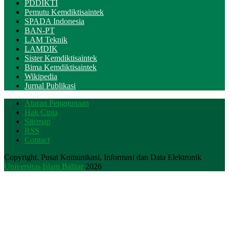
PDDIKTI
Pemutu Kemdiktisaintek
SPADA Indonesia
BAN-PT
LAM Teknik
LAMDIK
Sister Kemdiktisaintek
Bima Kemdiktisaintek
Wikipedia
Jurnal Publikasi
Aturan Penggunaan
Hak Cipta
Sitemap
RSS
Contact
Copyright. Pusat Komunikasi, Informasi dan Data Elektronik
Universitas Islam Balitar
2026