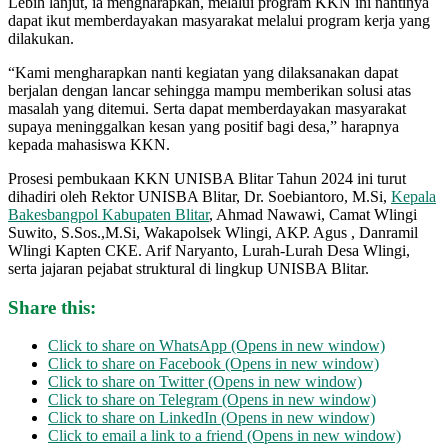
Lebih lanjut, ia mengharapkan, melalui program KKN ini nantinya
dapat ikut memberdayakan masyarakat melalui program kerja yang
dilakukan.
“Kami mengharapkan nanti kegiatan yang dilaksanakan dapat
berjalan dengan lancar sehingga mampu memberikan solusi atas
masalah yang ditemui. Serta dapat memberdayakan masyarakat
supaya meninggalkan kesan yang positif bagi desa,” harapnya
kepada mahasiswa KKN.
Prosesi pembukaan KKN UNISBA Blitar Tahun 2024 ini turut
dihadiri oleh Rektor UNISBA Blitar, Dr. Soebiantoro, M.Si,
Kepala
Bakesbangpol Kabupaten Blitar
, Ahmad Nawawi, Camat Wlingi
Suwito, S.Sos.,M.Si, Wakapolsek Wlingi, AKP. Agus , Danramil
Wlingi Kapten CKE. Arif Naryanto, Lurah-Lurah Desa Wlingi,
serta jajaran pejabat struktural di lingkup UNISBA Blitar.
Share this:
Click to share on WhatsApp (Opens in new window)
Click to share on Facebook (Opens in new window)
Click to share on Twitter (Opens in new window)
Click to share on Telegram (Opens in new window)
Click to share on LinkedIn (Opens in new window)
Click to email a link to a friend (Opens in new window)