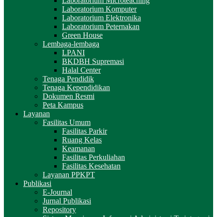
Laboratorium Microteaching
Laboratorium Komputer
Laboratorium Elektronika
Laboratorium Peternakan
Green House
Lembaga-lembaga
LPANI
BKDBH Supremasi
Halal Center
Tenaga Pendidik
Tenaga Kependidikan
Dokumen Resmi
Peta Kampus
Layanan
Fasilitas Umum
Fasilitas Parkir
Ruang Kelas
Keamanan
Fasilitas Perkuliahan
Fasilitas Kesehatan
Layanan PPKPT
Publikasi
E-Journal
Jurnal Publikasi
Repository