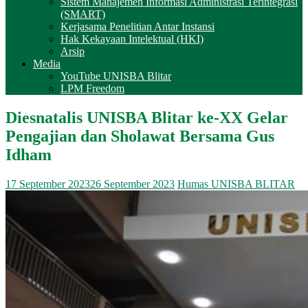
Sistem Manajemen Informasi Administrasi Terintegrasi
(SMART)
Kerjasama Penelitian Antar Instansi
Hak Kekayaan Intelektual (HKI)
Arsip
Media
YouTube UNISBA Blitar
LPM Freedom
Diesnatalis UNISBA Blitar ke-XX Gelar
Pengajian dan Sholawat Bersama Gus
Idham
17 September 2023
26 September 2023
Humas UNISBA BLITAR