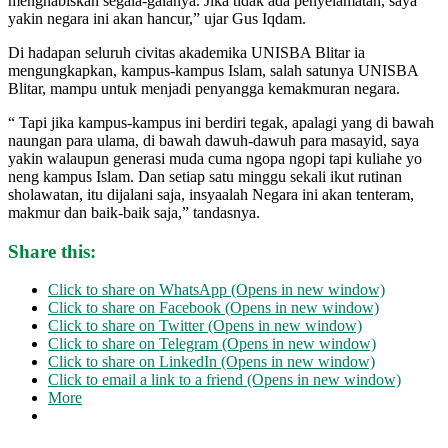
menghabiskan segala-galanya. Jika tidak ada penyelamatan, saya
yakin negara ini akan hancur,” ujar Gus Iqdam.
Di hadapan seluruh civitas akademika UNISBA Blitar ia
mengungkapkan, kampus-kampus Islam, salah satunya UNISBA
Blitar, mampu untuk menjadi penyangga kemakmuran negara.
“ Tapi jika kampus-kampus ini berdiri tegak, apalagi yang di bawah
naungan para ulama, di bawah dawuh-dawuh para masayid, saya
yakin walaupun generasi muda cuma ngopa ngopi tapi kuliahe yo
neng kampus Islam. Dan setiap satu minggu sekali ikut rutinan
sholawatan, itu dijalani saja, insyaalah Negara ini akan tenteram,
makmur dan baik-baik saja,” tandasnya.
Share this:
Click to share on WhatsApp (Opens in new window)
Click to share on Facebook (Opens in new window)
Click to share on Twitter (Opens in new window)
Click to share on Telegram (Opens in new window)
Click to share on LinkedIn (Opens in new window)
Click to email a link to a friend (Opens in new window)
More