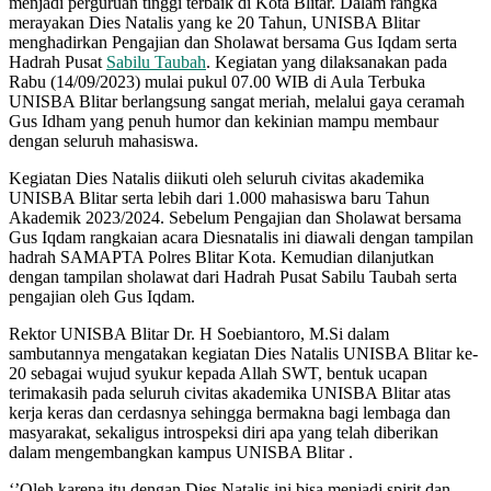
menjadi perguruan tinggi terbaik di Kota Blitar. Dalam rangka
merayakan Dies Natalis yang ke 20 Tahun, UNISBA Blitar
menghadirkan Pengajian dan Sholawat bersama Gus Iqdam serta
Hadrah Pusat
Sabilu Taubah
. Kegiatan yang dilaksanakan pada
Rabu (14/09/2023) mulai pukul 07.00 WIB di Aula Terbuka
UNISBA Blitar berlangsung sangat meriah, melalui gaya ceramah
Gus Idham yang penuh humor dan kekinian mampu membaur
dengan seluruh mahasiswa.
Kegiatan Dies Natalis diikuti oleh seluruh civitas akademika
UNISBA Blitar serta lebih dari 1.000 mahasiswa baru Tahun
Akademik 2023/2024. Sebelum Pengajian dan Sholawat bersama
Gus Iqdam rangkaian acara Diesnatalis ini diawali dengan tampilan
hadrah SAMAPTA Polres Blitar Kota. Kemudian dilanjutkan
dengan tampilan sholawat dari Hadrah Pusat Sabilu Taubah serta
pengajian oleh Gus Iqdam.
Rektor UNISBA Blitar Dr. H Soebiantoro, M.Si dalam
sambutannya mengatakan kegiatan Dies Natalis UNISBA Blitar ke-
20 sebagai wujud syukur kepada Allah SWT, bentuk ucapan
terimakasih pada seluruh civitas akademika UNISBA Blitar atas
kerja keras dan cerdasnya sehingga bermakna bagi lembaga dan
masyarakat, sekaligus introspeksi diri apa yang telah diberikan
dalam mengembangkan kampus UNISBA Blitar .
‘’Oleh karena itu dengan Dies Natalis ini bisa menjadi spirit dan