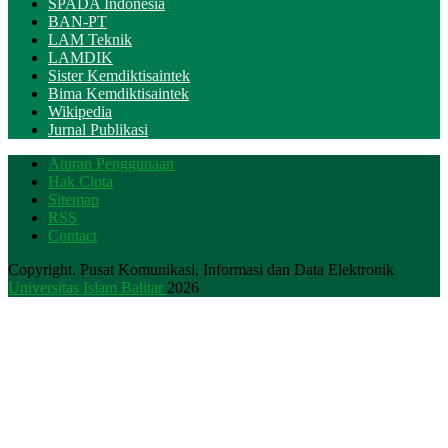
SPADA Indonesia
BAN-PT
LAM Teknik
LAMDIK
Sister Kemdiktisaintek
Bima Kemdiktisaintek
Wikipedia
Jurnal Publikasi
Aturan Penggunaan
Hak Cipta
Sitemap
RSS
Contact
Copyright. Pusat Komunikasi, Informasi dan Data Elektronik
Universitas Islam Balitar
2026