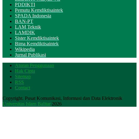
PDDIKTI
Pemutu Kemdiktisaintek
SPADA Indonesia
BAN-PT
LAM Teknik
LAMDIK
Sister Kemdiktisaintek
Bima Kemdiktisaintek
Wikipedia
Jurnal Publikasi
Aturan Penggunaan
Hak Cipta
Sitemap
RSS
Contact
Copyright. Pusat Komunikasi, Informasi dan Data Elektronik
Universitas Islam Balitar
2026