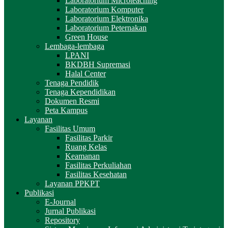
Laboratorium Microteaching
Laboratorium Komputer
Laboratorium Elektronika
Laboratorium Peternakan
Green House
Lembaga-lembaga
LPANI
BKDBH Supremasi
Halal Center
Tenaga Pendidik
Tenaga Kependidikan
Dokumen Resmi
Peta Kampus
Layanan
Fasilitas Umum
Fasilitas Parkir
Ruang Kelas
Keamanan
Fasilitas Perkuliahan
Fasilitas Kesehatan
Layanan PPKPT
Publikasi
E-Journal
Jurnal Publikasi
Repository