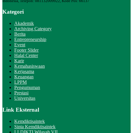
Indonesia, Telepon: 081132009922, Kode Pos: 66137
Kategori
Akademik
Archiving Category
Berita
Entrepreneurship
Event
Footer Slider
Halal Center
Karir
Kemahasiswaan
Kerjasama
Keuangan
LPPM
Pengumuman
Prestasi
Universitas
Link Eksternal
Kemdiktisaintek
Sinta Kemdiktisaintek
LLDIKTI Wilayah VII