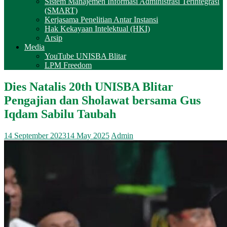
Sistem Manajemen Informasi Administrasi Terintegrasi
(SMART)
Kerjasama Penelitian Antar Instansi
Hak Kekayaan Intelektual (HKI)
Arsip
Media
YouTube UNISBA Blitar
LPM Freedom
Dies Natalis 20th UNISBA Blitar
Pengajian dan Sholawat bersama Gus
Iqdam Sabilu Taubah
14 September 2023
14 May 2025
Admin