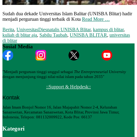
Sudah dua dekade Universitas Islam Balitar (UNISBA Blitar) hadir
menjadi perguruan tinggi terbaik di Kota
Read More …
Berita
,
Universitas
Diesnatalis UNISBA Blitar
,
kampus di blitar
,
kuliah di blitar aja
,
Sabilu Taubah
,
UNISBA BLITAR
,
universitas
di blitar
Sosial Media
"Menjadi perguruan tinggi unggul sebagai
The Entrepreneurial University
dengan menjunjung tinggi nilai-nilai islam pada tahun 2035"
::Support & Helpdesk::
Kontak
Jalan Imam Bonjol Nomor 16, Jalan Majapahit Nomor 2-4, Kelurahan
Sananwetan, Kecamatan Sananwetan, Kota Blitar, Provinsi Jawa Timur,
Indonesia, Telepon: 081132009922, Kode Pos: 66137
Kategori