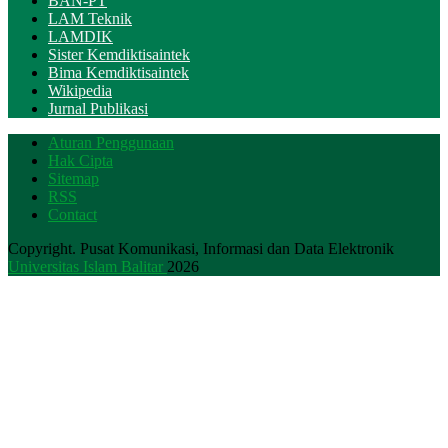
BAN-PT
LAM Teknik
LAMDIK
Sister Kemdiktisaintek
Bima Kemdiktisaintek
Wikipedia
Jurnal Publikasi
Aturan Penggunaan
Hak Cipta
Sitemap
RSS
Contact
Copyright. Pusat Komunikasi, Informasi dan Data Elektronik
Universitas Islam Balitar
2026