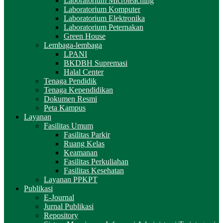
Laboratorium Microteaching
Laboratorium Komputer
Laboratorium Elektronika
Laboratorium Peternakan
Green House
Lembaga-lembaga
LPANI
BKDBH Supremasi
Halal Center
Tenaga Pendidik
Tenaga Kependidikan
Dokumen Resmi
Peta Kampus
Layanan
Fasilitas Umum
Fasilitas Parkir
Ruang Kelas
Keamanan
Fasilitas Perkuliahan
Fasilitas Kesehatan
Layanan PPKPT
Publikasi
E-Journal
Jurnal Publikasi
Repository