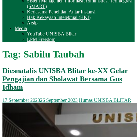
Sistem Manajemen Informasi Administrasi Terintegrasi
(SMART)
Kerjasama Penelitian Antar Instansi
Hak Kekayaan Intelektual (HKI)
Arsip
Media
YouTube UNISBA Blitar
LPM Freedom
Tag:
Sabilu Taubah
Diesnatalis UNISBA Blitar ke-XX Gelar
Pengajian dan Sholawat Bersama Gus
Idham
17 September 2023
26 September 2023
Humas UNISBA BLITAR