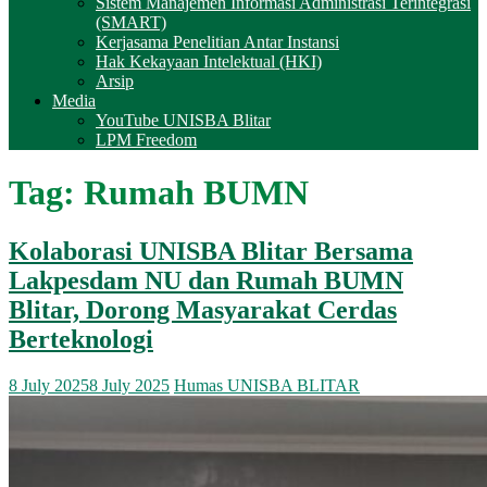
Sistem Manajemen Informasi Administrasi Terintegrasi
(SMART)
Kerjasama Penelitian Antar Instansi
Hak Kekayaan Intelektual (HKI)
Arsip
Media
YouTube UNISBA Blitar
LPM Freedom
Tag:
Rumah BUMN
Kolaborasi UNISBA Blitar Bersama
Lakpesdam NU dan Rumah BUMN
Blitar, Dorong Masyarakat Cerdas
Berteknologi
8 July 2025
8 July 2025
Humas UNISBA BLITAR