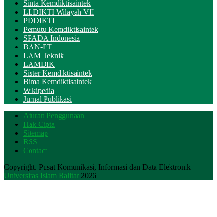
Sinta Kemdiktisaintek
LLDIKTI Wilayah VII
PDDIKTI
Pemutu Kemdiktisaintek
SPADA Indonesia
BAN-PT
LAM Teknik
LAMDIK
Sister Kemdiktisaintek
Bima Kemdiktisaintek
Wikipedia
Jurnal Publikasi
Aturan Penggunaan
Hak Cipta
Sitemap
RSS
Contact
Copyright. Pusat Komunikasi, Informasi dan Data Elektronik
Universitas Islam Balitar
2026