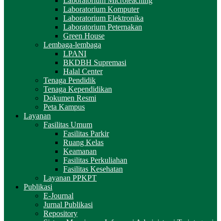
Laboratorium Microteaching
Laboratorium Komputer
Laboratorium Elektronika
Laboratorium Peternakan
Green House
Lembaga-lembaga
LPANI
BKDBH Supremasi
Halal Center
Tenaga Pendidik
Tenaga Kependidikan
Dokumen Resmi
Peta Kampus
Layanan
Fasilitas Umum
Fasilitas Parkir
Ruang Kelas
Keamanan
Fasilitas Perkuliahan
Fasilitas Kesehatan
Layanan PPKPT
Publikasi
E-Journal
Jurnal Publikasi
Repository