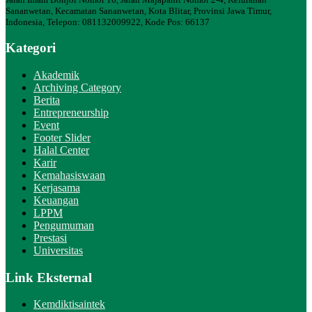
Sananwetan, Kecamatan Sananwetan, Kota Blitar, Provinsi Jawa Timur,
Indonesia, Telepon: 081132009922, Kode Pos: 66137
Kategori
Akademik
Archiving Category
Berita
Entrepreneurship
Event
Footer Slider
Halal Center
Karir
Kemahasiswaan
Kerjasama
Keuangan
LPPM
Pengumuman
Prestasi
Universitas
Link Eksternal
Kemdiktisaintek