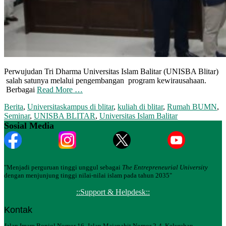
Perwujudan Tri Dharma Universitas Islam Balitar (UNISBA Blitar)
salah satunya melalui pengembangan program kewirausahaan.
Berbagai
Read More …
Berita
,
Universitas
kampus di blitar
,
kuliah di blitar
,
Rumah BUMN
,
Seminar
,
UNISBA BLITAR
,
Universitas Islam Balitar
Sosial Media
"Menjadi perguruan tinggi unggul sebagai
The Entrepreneurial University
dengan menjunjung tinggi nilai-nilai islam pada tahun 2035"
::Support & Helpdesk::
Kontak
Jalan Imam Bonjol Nomor 16, Jalan Majapahit Nomor 2-4, Kelurahan