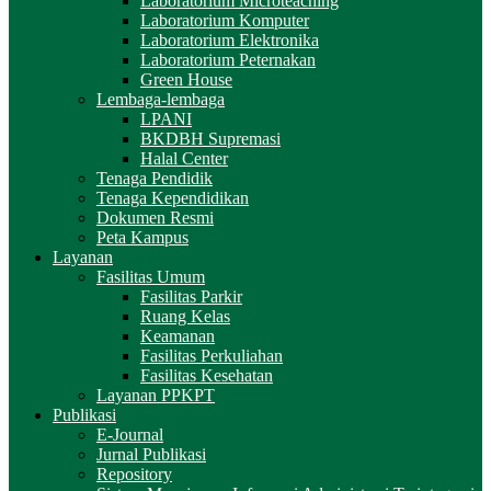
Laboratorium Microteaching
Laboratorium Komputer
Laboratorium Elektronika
Laboratorium Peternakan
Green House
Lembaga-lembaga
LPANI
BKDBH Supremasi
Halal Center
Tenaga Pendidik
Tenaga Kependidikan
Dokumen Resmi
Peta Kampus
Layanan
Fasilitas Umum
Fasilitas Parkir
Ruang Kelas
Keamanan
Fasilitas Perkuliahan
Fasilitas Kesehatan
Layanan PPKPT
Publikasi
E-Journal
Jurnal Publikasi
Repository