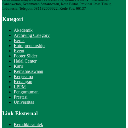
Sananwetan, Kecamatan Sananwetan, Kota Blitar, Provinsi Jawa Timur,
Indonesia, Telepon: 081132009922, Kode Pos: 66137
Kategori
Akademik
Archiving Category
Berita
Entrepreneurship
Event
Footer Slider
Halal Center
Karir
Kemahasiswaan
Kerjasama
Keuangan
LPPM
Pengumuman
Prestasi
Universitas
Link Eksternal
Kemdiktisaintek