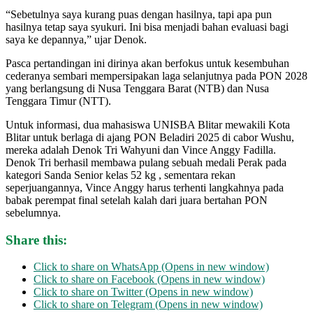
“Sebetulnya saya kurang puas dengan hasilnya, tapi apa pun
hasilnya tetap saya syukuri. Ini bisa menjadi bahan evaluasi bagi
saya ke depannya,” ujar Denok.
Pasca pertandingan ini dirinya akan berfokus untuk kesembuhan
cederanya sembari mempersipakan laga selanjutnya pada PON 2028
yang berlangsung di Nusa Tenggara Barat (NTB) dan Nusa
Tenggara Timur (NTT).
Untuk informasi, dua mahasiswa UNISBA Blitar mewakili Kota
Blitar untuk berlaga di ajang PON Beladiri 2025 di cabor Wushu,
mereka adalah Denok Tri Wahyuni dan Vince Anggy Fadilla.
Denok Tri berhasil membawa pulang sebuah medali Perak pada
kategori Sanda Senior kelas 52 kg , sementara rekan
seperjuangannya, Vince Anggy harus terhenti langkahnya pada
babak perempat final setelah kalah dari juara bertahan PON
sebelumnya.
Share this:
Click to share on WhatsApp (Opens in new window)
Click to share on Facebook (Opens in new window)
Click to share on Twitter (Opens in new window)
Click to share on Telegram (Opens in new window)