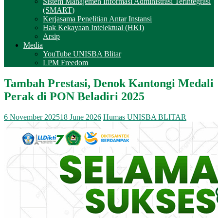
Sistem Manajemen Informasi Administrasi Terintegrasi
(SMART)
Kerjasama Penelitian Antar Instansi
Hak Kekayaan Intelektual (HKI)
Arsip
Media
YouTube UNISBA Blitar
LPM Freedom
Tambah Prestasi, Denok Kantongi Medali
Perak di PON Beladiri 2025
6 November 2025
18 June 2026
Humas UNISBA BLITAR