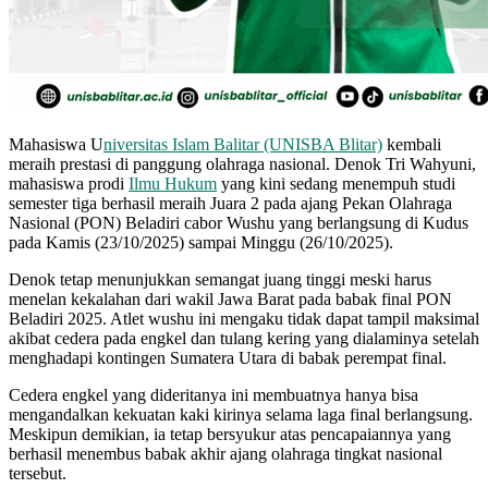
Mahasiswa U
niversitas Islam Balitar (UNISBA Blitar)
kembali
meraih prestasi di panggung olahraga nasional. Denok Tri Wahyuni,
mahasiswa prodi
Ilmu Hukum
yang kini sedang menempuh studi
semester tiga berhasil meraih Juara 2 pada ajang Pekan Olahraga
Nasional (PON) Beladiri cabor Wushu yang berlangsung di Kudus
pada Kamis (23/10/2025) sampai Minggu (26/10/2025).
Denok tetap menunjukkan semangat juang tinggi meski harus
menelan kekalahan dari wakil Jawa Barat pada babak final PON
Beladiri 2025. Atlet wushu ini mengaku tidak dapat tampil maksimal
akibat cedera pada engkel dan tulang kering yang dialaminya setelah
menghadapi kontingen Sumatera Utara di babak perempat final.
Cedera engkel yang dideritanya ini membuatnya hanya bisa
mengandalkan kekuatan kaki kirinya selama laga final berlangsung.
Meskipun demikian, ia tetap bersyukur atas pencapaiannya yang
berhasil menembus babak akhir ajang olahraga tingkat nasional
tersebut.