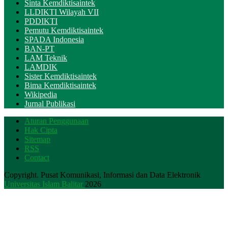
Sinta Kemdiktisaintek
LLDIKTI Wilayah VII
PDDIKTI
Pemutu Kemdiktisaintek
SPADA Indonesia
BAN-PT
LAM Teknik
LAMDIK
Sister Kemdiktisaintek
Bima Kemdiktisaintek
Wikipedia
Jurnal Publikasi
Aturan Penggunaan
Hak Cipta
Sitemap
RSS
Contact
Copyright. Pusat Komunikasi, Informasi dan Data Elektronik
Universitas Islam Balitar
2026