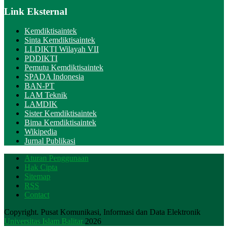
Link Eksternal
Kemdiktisaintek
Sinta Kemdiktisaintek
LLDIKTI Wilayah VII
PDDIKTI
Pemutu Kemdiktisaintek
SPADA Indonesia
BAN-PT
LAM Teknik
LAMDIK
Sister Kemdiktisaintek
Bima Kemdiktisaintek
Wikipedia
Jurnal Publikasi
Aturan Penggunaan
Hak Cipta
Sitemap
RSS
Contact
Copyright. Pusat Komunikasi, Informasi dan Data Elektronik
Universitas Islam Balitar
2026