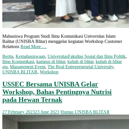
Mahasiswa Program Studi Ilmu Komunikasi Universitas Islam
Balitar (UNISBA Blitar) menggelar kegiatan Workshop Customer
Relations
Read More …
Berita
,
Kemahasiswaan
,
Universitas
Fakultas Sosial dan Ilmu Politik
,
Ilmu Komunikasi
,
kampus di blitar
,
kuliah di blitar
,
kuliah di blitar
aja
,
Management Event
,
The Real Entrepreneurial University
,
UNISBA BLITAR
,
Workshop
USSEC Bersama UNISBA Gelar
Workshop, Bahas Pentingnya Nutrisi
pada Hewan Ternak
27 February 2023
23 June 2023
Humas UNISBA BLITAR