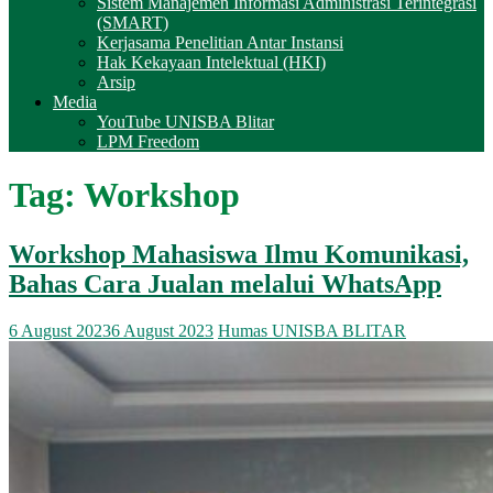
Sistem Manajemen Informasi Administrasi Terintegrasi
(SMART)
Kerjasama Penelitian Antar Instansi
Hak Kekayaan Intelektual (HKI)
Arsip
Media
YouTube UNISBA Blitar
LPM Freedom
Tag:
Workshop
Workshop Mahasiswa Ilmu Komunikasi,
Bahas Cara Jualan melalui WhatsApp
6 August 2023
6 August 2023
Humas UNISBA BLITAR