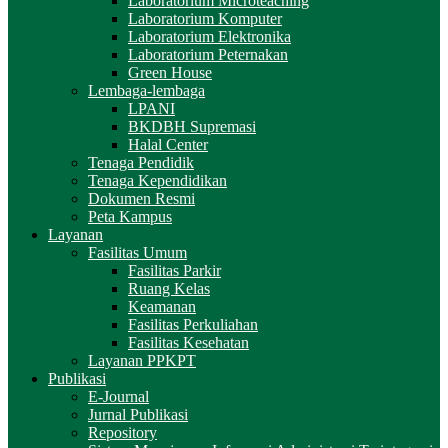
Laboratorium Microteaching
Laboratorium Komputer
Laboratorium Elektronika
Laboratorium Peternakan
Green House
Lembaga-lembaga
LPANI
BKDBH Supremasi
Halal Center
Tenaga Pendidik
Tenaga Kependidikan
Dokumen Resmi
Peta Kampus
Layanan
Fasilitas Umum
Fasilitas Parkir
Ruang Kelas
Keamanan
Fasilitas Perkuliahan
Fasilitas Kesehatan
Layanan PPKPT
Publikasi
E-Journal
Jurnal Publikasi
Repository