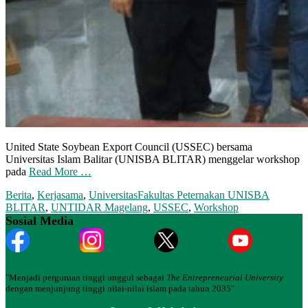
United State Soybean Export Council (USSEC) bersama
Universitas Islam Balitar (UNISBA BLITAR) menggelar workshop
pada
Read More …
Berita
,
Kerjasama
,
Universitas
Fakultas Peternakan UNISBA
BLITAR
,
UNTIDAR Magelang
,
USSEC
,
Workshop
Sosial Media
"Menjadi perguruan tinggi unggul sebagai
The Entrepreneurial University
dengan menjunjung tinggi nilai-nilai islam pada tahun 2035"