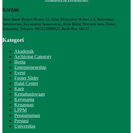
Kontak
Jalan Imam Bonjol Nomor 16, Jalan Majapahit Nomor 2-4, Kelurahan
Sananwetan, Kecamatan Sananwetan, Kota Blitar, Provinsi Jawa Timur,
Indonesia, Telepon: 081132009922, Kode Pos: 66137
Kategori
Akademik
Archiving Category
Berita
Entrepreneurship
Event
Footer Slider
Halal Center
Karir
Kemahasiswaan
Kerjasama
Keuangan
LPPM
Pengumuman
Prestasi
Universitas