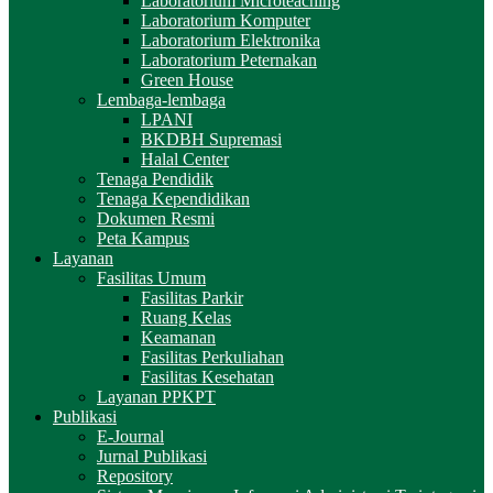
Laboratorium Microteaching
Laboratorium Komputer
Laboratorium Elektronika
Laboratorium Peternakan
Green House
Lembaga-lembaga
LPANI
BKDBH Supremasi
Halal Center
Tenaga Pendidik
Tenaga Kependidikan
Dokumen Resmi
Peta Kampus
Layanan
Fasilitas Umum
Fasilitas Parkir
Ruang Kelas
Keamanan
Fasilitas Perkuliahan
Fasilitas Kesehatan
Layanan PPKPT
Publikasi
E-Journal
Jurnal Publikasi
Repository