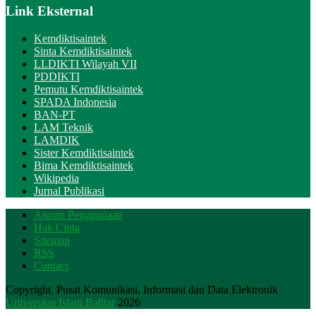
Link Eksternal
Kemdiktisaintek
Sinta Kemdiktisaintek
LLDIKTI Wilayah VII
PDDIKTI
Pemutu Kemdiktisaintek
SPADA Indonesia
BAN-PT
LAM Teknik
LAMDIK
Sister Kemdiktisaintek
Bima Kemdiktisaintek
Wikipedia
Jurnal Publikasi
Aturan Penggunaan
Hak Cipta
Sitemap
RSS
Contact
Copyright. Pusat Komunikasi, Informasi dan Data Elektronik
Universitas Islam Balitar
2026