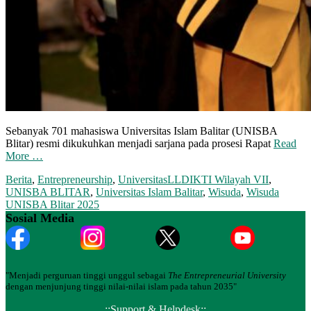
Sebanyak 701 mahasiswa Universitas Islam Balitar (UNISBA
Blitar) resmi dikukuhkan menjadi sarjana pada prosesi Rapat
Read
More …
Berita
,
Entrepreneurship
,
Universitas
LLDIKTI Wilayah VII
,
UNISBA BLITAR
,
Universitas Islam Balitar
,
Wisuda
,
Wisuda
UNISBA Blitar 2025
Sosial Media
"Menjadi perguruan tinggi unggul sebagai
The Entrepreneurial University
dengan menjunjung tinggi nilai-nilai islam pada tahun 2035"
::Support & Helpdesk::