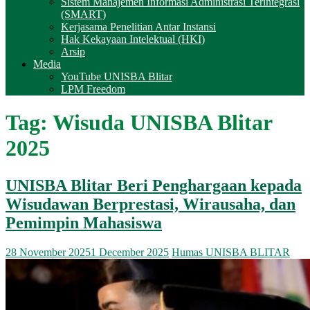
Sistem Manajemen Informasi Administrasi Terintegrasi
(SMART)
Kerjasama Penelitian Antar Instansi
Hak Kekayaan Intelektual (HKI)
Arsip
Media
YouTube UNISBA Blitar
LPM Freedom
Tag:
Wisuda UNISBA Blitar
2025
UNISBA Blitar Beri Penghargaan kepada
Wisudawan Berprestasi, Wirausaha, dan
Pemimpin Mahasiswa
28 November 2025
1 December 2025
Humas UNISBA BLITAR