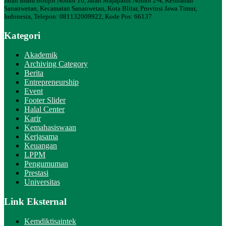
Jalan Imam Bonjol Nomor 16, Jalan Majapahit Nomor 2-4, Kelurahan
Sananwetan, Kecamatan Sananwetan, Kota Blitar, Provinsi Jawa Timur,
Indonesia, Telepon: 081132009922, Kode Pos: 66137
Kategori
Akademik
Archiving Category
Berita
Entrepreneurship
Event
Footer Slider
Halal Center
Karir
Kemahasiswaan
Kerjasama
Keuangan
LPPM
Pengumuman
Prestasi
Universitas
Link Eksternal
Kemdiktisaintek