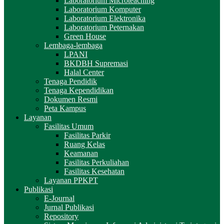
Laboratorium Microteaching
Laboratorium Komputer
Laboratorium Elektronika
Laboratorium Peternakan
Green House
Lembaga-lembaga
LPANI
BKDBH Supremasi
Halal Center
Tenaga Pendidik
Tenaga Kependidikan
Dokumen Resmi
Peta Kampus
Layanan
Fasilitas Umum
Fasilitas Parkir
Ruang Kelas
Keamanan
Fasilitas Perkuliahan
Fasilitas Kesehatan
Layanan PPKPT
Publikasi
E-Journal
Jurnal Publikasi
Repository