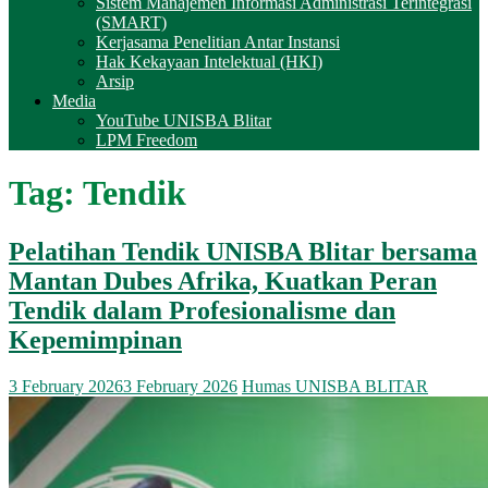
Sistem Manajemen Informasi Administrasi Terintegrasi
(SMART)
Kerjasama Penelitian Antar Instansi
Hak Kekayaan Intelektual (HKI)
Arsip
Media
YouTube UNISBA Blitar
LPM Freedom
Tag:
Tendik
Pelatihan Tendik UNISBA Blitar bersama
Mantan Dubes Afrika, Kuatkan Peran
Tendik dalam Profesionalisme dan
Kepemimpinan
3 February 2026
3 February 2026
Humas UNISBA BLITAR