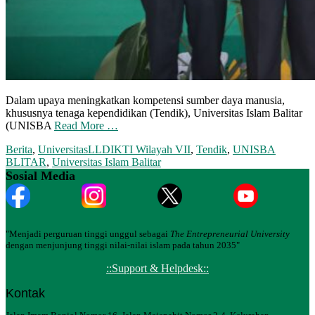
Dalam upaya meningkatkan kompetensi sumber daya manusia,
khususnya tenaga kependidikan (Tendik), Universitas Islam Balitar
(UNISBA
Read More …
Berita
,
Universitas
LLDIKTI Wilayah VII
,
Tendik
,
UNISBA
BLITAR
,
Universitas Islam Balitar
Sosial Media
"Menjadi perguruan tinggi unggul sebagai
The Entrepreneurial University
dengan menjunjung tinggi nilai-nilai islam pada tahun 2035"
::Support & Helpdesk::
Kontak