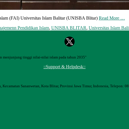
lam (FAI) Universitas Islam Balitar (UNISBA Blitar)
Read More …
ajemenn Pendidikan Islam
,
UNISBA BLITAR
,
Universitas Islam Bali
 menjunjung tinggi nilai-nilai islam pada tahun 2035"
::Support & Helpdesk::
, Kecamatan Sananwetan, Kota Blitar, Provinsi Jawa Timur, Indonesia, Telepon: 