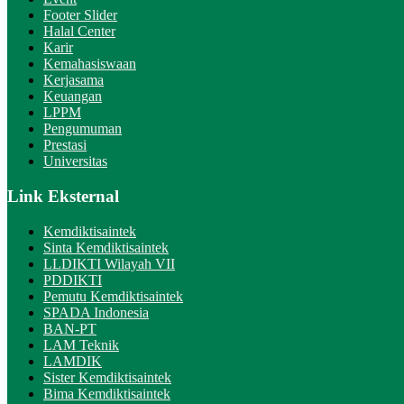
Footer Slider
Halal Center
Karir
Kemahasiswaan
Kerjasama
Keuangan
LPPM
Pengumuman
Prestasi
Universitas
Link Eksternal
Kemdiktisaintek
Sinta Kemdiktisaintek
LLDIKTI Wilayah VII
PDDIKTI
Pemutu Kemdiktisaintek
SPADA Indonesia
BAN-PT
LAM Teknik
LAMDIK
Sister Kemdiktisaintek
Bima Kemdiktisaintek