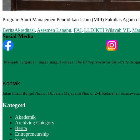
Program Studi Manajemen Pendidikan Islam (MPI) Fakultas Agama Is
Berita
Akreditasi
,
Asesmen Lapang
,
FAI
,
LLDIKTI Wilayah VII
,
Man
Sosial Media
"Menjadi perguruan tinggi unggul sebagai
The Entrepreneurial University
dengan
Kontak
Jalan Imam Bonjol Nomor 16, Jalan Majapahit Nomor 2-4, Kelurahan Sananwetan
Kategori
Akademik
Archiving Category
Berita
Entrepreneurship
Event