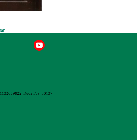
tar
081132009922, Kode Pos: 66137