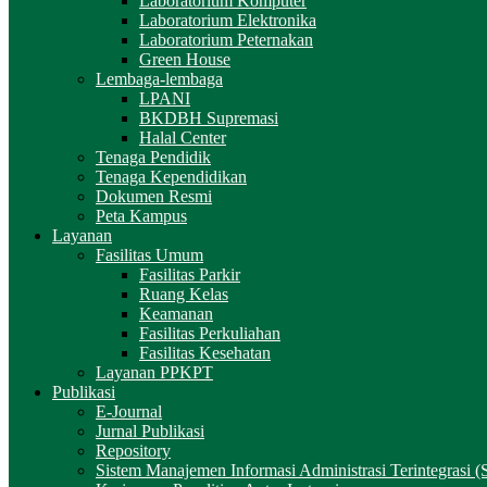
Laboratorium Komputer
Laboratorium Elektronika
Laboratorium Peternakan
Green House
Lembaga-lembaga
LPANI
BKDBH Supremasi
Halal Center
Tenaga Pendidik
Tenaga Kependidikan
Dokumen Resmi
Peta Kampus
Layanan
Fasilitas Umum
Fasilitas Parkir
Ruang Kelas
Keamanan
Fasilitas Perkuliahan
Fasilitas Kesehatan
Layanan PPKPT
Publikasi
E-Journal
Jurnal Publikasi
Repository
Sistem Manajemen Informasi Administrasi Terintegrasi