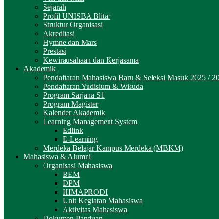
Sejarah
Profil UNISBA Blitar
Struktur Organisasi
Akreditasi
Hymne dan Mars
Prestasi
Kewirausahaan dan Kerjasama
Akademik
Pendaftaran Mahasiswa Baru & Seleksi Masuk 2025 / 2
Pendaftaran Yudisium & Wisuda
Program Sarjana S1
Program Magister
Kalender Akademik
Learning Management System
Edlink
E-Learning
Merdeka Belajar Kampus Merdeka (MBKM)
Mahasiswa & Alumni
Organisasi Mahasiswa
BEM
DPM
HIMAPRODI
Unit Kegiatan Mahasiswa
Aktivitas Mahasiswa
Dokumen Panduan