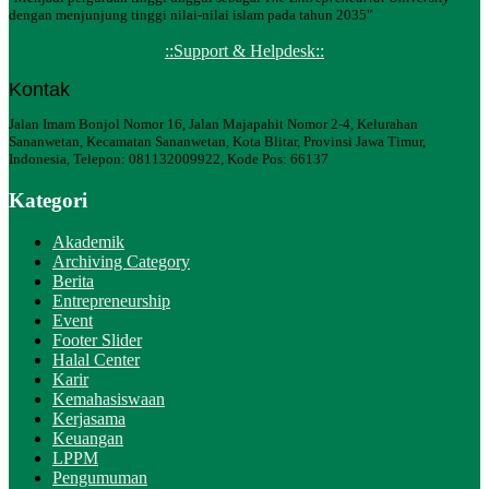
dengan menjunjung tinggi nilai-nilai islam pada tahun 2035"
::Support & Helpdesk::
Kontak
Jalan Imam Bonjol Nomor 16, Jalan Majapahit Nomor 2-4, Kelurahan
Sananwetan, Kecamatan Sananwetan, Kota Blitar, Provinsi Jawa Timur,
Indonesia, Telepon: 081132009922, Kode Pos: 66137
Kategori
Akademik
Archiving Category
Berita
Entrepreneurship
Event
Footer Slider
Halal Center
Karir
Kemahasiswaan
Kerjasama
Keuangan
LPPM
Pengumuman