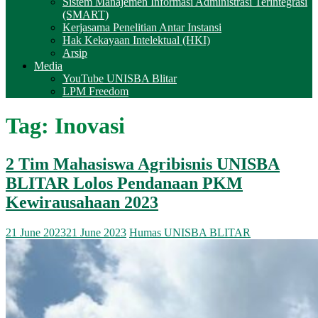
Sistem Manajemen Informasi Administrasi Terintegrasi
(SMART)
Kerjasama Penelitian Antar Instansi
Hak Kekayaan Intelektual (HKI)
Arsip
Media
YouTube UNISBA Blitar
LPM Freedom
Tag:
Inovasi
2 Tim Mahasiswa Agribisnis UNISBA
BLITAR Lolos Pendanaan PKM
Kewirausahaan 2023
21 June 2023
21 June 2023
Humas UNISBA BLITAR