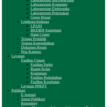
Laboratorium Microteaching
Laboratorium Komputer
Laboratorium Elektronika
Laboratorium Peternakan
Green House
Lembaga-lembaga
LPANI
BKDBH Supremasi
Halal Center
Tenaga Pendidik
Tenaga Kependidikan
Dokumen Resmi
Peta Kampus
Layanan
Fasilitas Umum
Fasilitas Parkir
Ruang Kelas
Keamanan
Fasilitas Perkuliahan
Fasilitas Kesehatan
Layanan PPKPT
Publikasi
E-Journal
Jurnal Publikasi
Repository