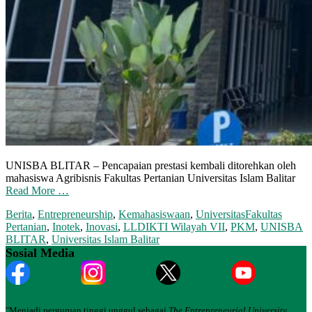
UNISBA BLITAR – Pencapaian prestasi kembali ditorehkan oleh
mahasiswa Agribisnis Fakultas Pertanian Universitas Islam Balitar
Read More …
Berita
,
Entrepreneurship
,
Kemahasiswaan
,
Universitas
Fakultas
Pertanian
,
Inotek
,
Inovasi
,
LLDIKTI Wilayah VII
,
PKM
,
UNISBA
BLITAR
,
Universitas Islam Balitar
Sosial Media
"Menjadi perguruan tinggi unggul sebagai
The Entrepreneurial University