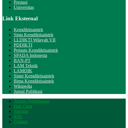
Prestasi
Universitas
Link Eksternal
Kemdiktisaintek
Sinta Kemdiktisaintek
LLDIKTI Wilayah VII
PDDIKTI
Pemutu Kemdiktisaintek
SPADA Indonesia
BAN-PT
LAM Teknik
LAMDIK
Sister Kemdiktisaintek
Bima Kemdiktisaintek
Wikipedia
Jurnal Publikasi
Aturan Penggunaan
Hak Cipta
Sitemap
RSS
Contact