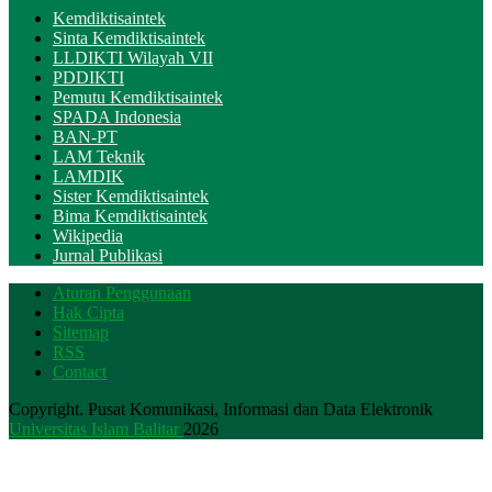
Kemdiktisaintek
Sinta Kemdiktisaintek
LLDIKTI Wilayah VII
PDDIKTI
Pemutu Kemdiktisaintek
SPADA Indonesia
BAN-PT
LAM Teknik
LAMDIK
Sister Kemdiktisaintek
Bima Kemdiktisaintek
Wikipedia
Jurnal Publikasi
Aturan Penggunaan
Hak Cipta
Sitemap
RSS
Contact
Copyright. Pusat Komunikasi, Informasi dan Data Elektronik
Universitas Islam Balitar
2026