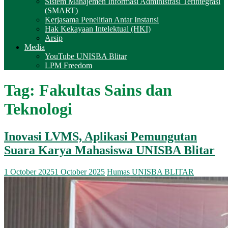
Sistem Manajemen Informasi Administrasi Terintegrasi
(SMART)
Kerjasama Penelitian Antar Instansi
Hak Kekayaan Intelektual (HKI)
Arsip
Media
YouTube UNISBA Blitar
LPM Freedom
Tag:
Fakultas Sains dan
Teknologi
Inovasi LVMS, Aplikasi Pemungutan
Suara Karya Mahasiswa UNISBA Blitar
1 October 2025
1 October 2025
Humas UNISBA BLITAR