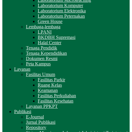
Laboratorium Microteaching
Laboratorium Komputer
Laboratorium Elektronika
Laboratorium Peternakan
Green House
Lembaga-lembaga
LPANI
BKDBH Supremasi
Halal Center
Tenaga Pendidik
Tenaga Kependidikan
Dokumen Resmi
Peta Kampus
Layanan
Fasilitas Umum
Fasilitas Parkir
Ruang Kelas
Keamanan
Fasilitas Perkuliahan
Fasilitas Kesehatan
Layanan PPKPT
Publikasi
E-Journal
Jurnal Publikasi
Repository