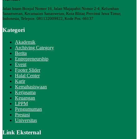
Jalan Imam Bonjol Nomor 16, Jalan Majapahit Nomor 2-4, Kelurahan
Sananwetan, Kecamatan Sananwetan, Kota Blitar, Provinsi Jawa Timur,
Indonesia, Telepon: 081132009922, Kode Pos: 66137
Kategori
Akademik
Archiving Category
Berita
Entrepreneurship
Event
Footer Slider
Halal Center
Karir
Kemahasiswaan
Kerjasama
Keuangan
LPPM
Pengumuman
Prestasi
Universitas
Link Eksternal