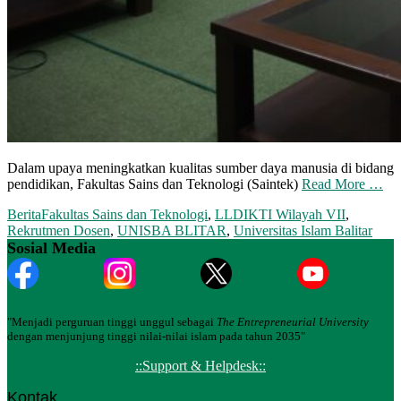
Dalam upaya meningkatkan kualitas sumber daya manusia di bidang
pendidikan, Fakultas Sains dan Teknologi (Saintek)
Read More …
Berita
Fakultas Sains dan Teknologi
,
LLDIKTI Wilayah VII
,
Rekrutmen Dosen
,
UNISBA BLITAR
,
Universitas Islam Balitar
Sosial Media
"Menjadi perguruan tinggi unggul sebagai
The Entrepreneurial University
dengan menjunjung tinggi nilai-nilai islam pada tahun 2035"
::Support & Helpdesk::
Kontak