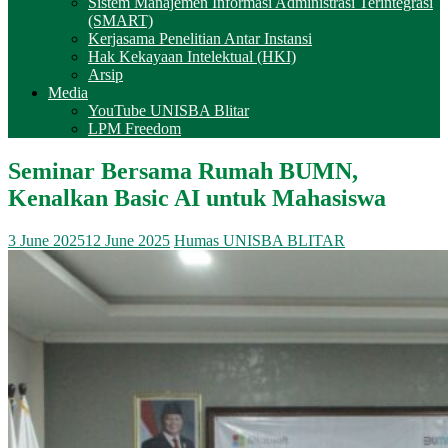
Sistem Manajemen Informasi Administrasi Terintegrasi
(SMART)
Kerjasama Penelitian Antar Instansi
Hak Kekayaan Intelektual (HKI)
Arsip
Media
YouTube UNISBA Blitar
LPM Freedom
Seminar Bersama Rumah BUMN,
Kenalkan Basic AI untuk Mahasiswa
3 June 2025
12 June 2025
Humas UNISBA BLITAR