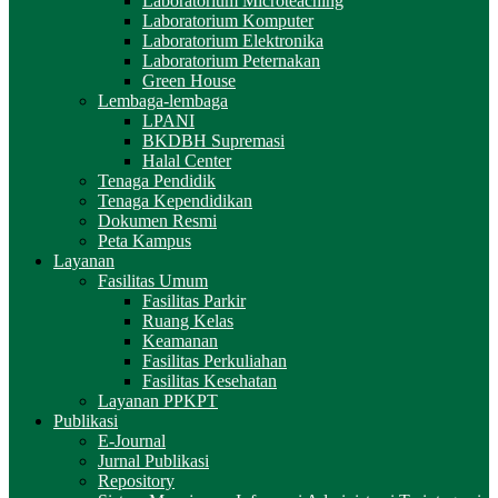
Laboratorium Microteaching
Laboratorium Komputer
Laboratorium Elektronika
Laboratorium Peternakan
Green House
Lembaga-lembaga
LPANI
BKDBH Supremasi
Halal Center
Tenaga Pendidik
Tenaga Kependidikan
Dokumen Resmi
Peta Kampus
Layanan
Fasilitas Umum
Fasilitas Parkir
Ruang Kelas
Keamanan
Fasilitas Perkuliahan
Fasilitas Kesehatan
Layanan PPKPT
Publikasi
E-Journal
Jurnal Publikasi
Repository