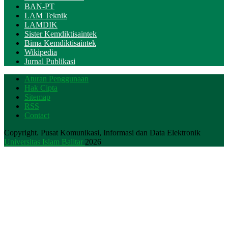
BAN-PT
LAM Teknik
LAMDIK
Sister Kemdiktisaintek
Bima Kemdiktisaintek
Wikipedia
Jurnal Publikasi
Aturan Penggunaan
Hak Cipta
Sitemap
RSS
Contact
Copyright. Pusat Komunikasi, Informasi dan Data Elektronik
Universitas Islam Balitar
2026