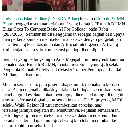
Universitas Islam Balitar (UNISBA Blitar)
bersama
Rumah BUMN
Blitar
menggelar seminar kolaboratif yang bertajuk “Rumah BUMN
Blitar Goes To Campus: Basic AI For College” pada Rabu
(28/5/2025). Seminar ini diselenggarakan sebagai bagian dari upaya
memperkenalkan dan membekali mahasiswa dengan pengetahuan
dasar tentang kecerdasan buatan Artificial Intelligence (AI) yang
kini menjadi salah satu kompetensi penting di era digital.
Seminar yang berlangsung di Aula Majapahit ini menghadirkan dua
pemateri dari Rumah BUMN, diantaranya Sulistiyaningsih selaku
Pengelola Rumah BUMN serta Master Trainer Perempuan Pandai
AI Fianda Julyantoro.
Melalui seminar ini, para peserta diajak untuk memahami konsep
dasar AI, mengenali aplikasinya dalam kehidupan sehari-hari, serta
membangun kesadaran akan pentingnya literasi teknologi di tengah
arus transformasi digital yang semakin cepat. Dr. Supriyono, M.Ed
selaku Wakil Rektor III turut memberikan apresiasi atas
terselenggaranya kegiatan ini. Menurutnya, kegiatan semacam ini
perlu digelar guna membekali mahasiswa dalam memahami dan
beradaptasi terhadap teknologi AI yang kini telah merambah ke
dalam kehidupan sehari-hari.